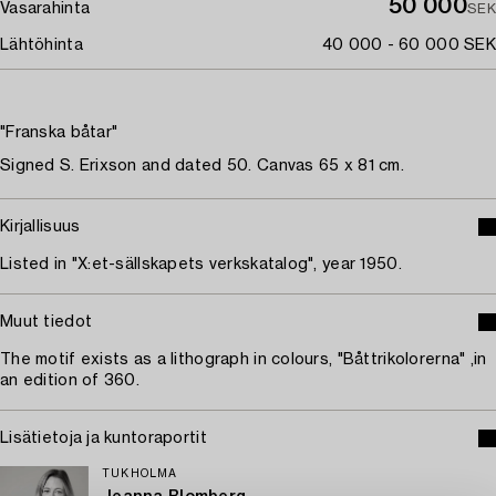
50 000
Vasarahinta
SEK
Lähtöhinta
40 000 - 60 000 SEK
"Franska båtar"
Signed S. Erixson and dated 50. Canvas 65 x 81 cm.
Kirjallisuus
Listed in "X:et-sällskapets verkskatalog", year 1950.
Muut tiedot
The motif exists as a lithograph in colours, "Båttrikolorerna" ,in
an edition of 360.
Lisätietoja ja kuntoraportit
TUKHOLMA