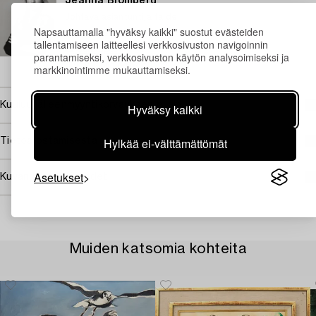
Jeanna Blomberg
Johtava asiantuntija taide
Napsauttamalla "hyväksy kaikki" suostut evästeiden
+46 (0)766 64 67 74
tallentamiseen laitteellesi verkkosivuston navigoinnin
Sähköposti
parantamiseksi, verkkosivuston käytön analysoimiseksi ja
→ Kysyttyjä esineitä
markkinointimme mukauttamiseksi.
Kuuluu jälleenmyyntikorvauksen piiriin
Hyväksy kaikki
Hylkää ei-välttämättömät
Tietoa ostamisesta
Asetukset
Kuvan käyttöoikeudet
Muiden katsomia kohteita