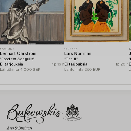
1730004
1726767
1
Lennart Öhrström
Lars Norrman
"Food for Seagulls".
"Tahiti".
"
Ei tarjouksia
4p 16 h
Ei tarjouksia
1p 20 h
E
Lähtöhinta
4 000 SEK
Lähtöhinta
250 EUR
L