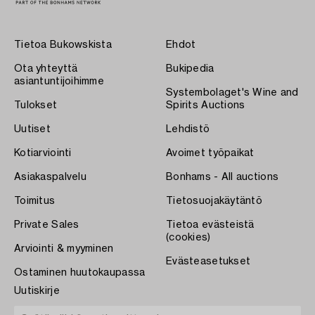
Tietoa Bukowskista
Ehdot
Ota yhteyttä
Bukipedia
asiantuntijoihimme
Systembolaget's Wine and
Tulokset
Spirits Auctions
Uutiset
Lehdistö
Kotiarviointi
Avoimet työpaikat
Asiakaspalvelu
Bonhams - All auctions
Toimitus
Tietosuojakäytäntö
Private Sales
Tietoa evästeistä
(cookies)
Arviointi & myyminen
Evästeasetukset
Ostaminen huutokaupassa
Uutiskirje