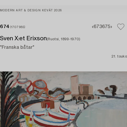
MODERN ART & DESIGN KEVÄT 2026
674
673
675
(1707985)
Sven X:et Erixson
(Ruotsi, 1899-1970)
"Franska båtar"
21. touko