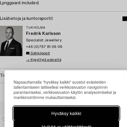
Lynggaard included.
Lisätietoja ja kuntoraportit
TUKHOLMA
Fredrik Karlsson
Specialist Jewellery
+46 (0)767 81 06 06
Sähköposti
→ Kysyttyjä esineitä
Tietoa ostamisesta
Napsauttamalla "hyväksy kaikki" suostut evästeiden
tallentamiseen laitteellesi verkkosivuston navigoinnin
parantamiseksi, verkkosivuston käytön analysoimiseksi ja
markkinointimme mukauttamiseksi.
Muiden katsomia kohteita
Hyväksy kaikki
Hylkää ei-välttämättömät