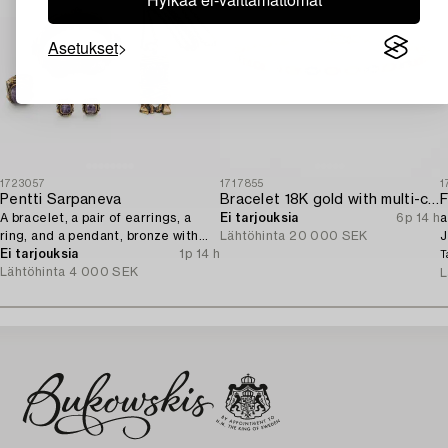
Asetukset
1723057
1717855
1
Pentti Sarpaneva
Bracelet 18K gold with multi-coloured sapphires and round brilliant-cut diamonds.
F
A bracelet, a pair of earrings, a
Ei tarjouksia
6p 14 h
a
ring, and a pendant, bronze with
Lähtöhinta
20 000 SEK
J
amethyst, Finland 1960s.
Ei tarjouksia
1p 14 h
T
Lähtöhinta
4 000 SEK
L