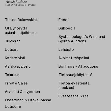
Tietoa Bukowskista
Ehdot
Ota yhteyttä
Bukipedia
asiantuntijoihimme
Systembolaget's Wine and
Tulokset
Spirits Auctions
Uutiset
Lehdistö
Kotiarviointi
Avoimet työpaikat
Asiakaspalvelu
Bonhams - All auctions
Toimitus
Tietosuojakäytäntö
Private Sales
Tietoa evästeistä
(cookies)
Arviointi & myyminen
Evästeasetukset
Ostaminen huutokaupassa
Uutiskirje