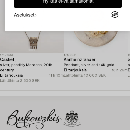
Hylkää ei-välttämättömät
Asetukset
1717403
1709941
1
Casket,
Karlheinz Sauer
S
silver, possibly Morocco, 20th
Pendant, silver and 14K gold.
b
century.
Ei tarjouksia
13 h 26m
E
Ei tarjouksia
11 h 10m
Lähtöhinta
10 000 SEK
L
Lähtöhinta
2 500 SEK