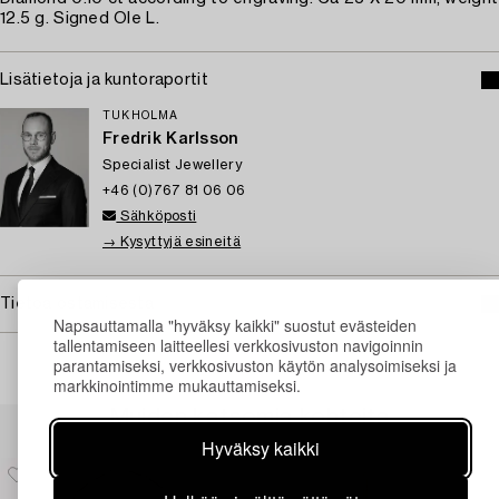
12.5 g. Signed Ole L.
Lisätietoja ja kuntoraportit
TUKHOLMA
Fredrik Karlsson
Specialist Jewellery
+46 (0)767 81 06 06
Sähköposti
→ Kysyttyjä esineitä
Tietoa ostamisesta
Napsauttamalla "hyväksy kaikki" suostut evästeiden
tallentamiseen laitteellesi verkkosivuston navigoinnin
parantamiseksi, verkkosivuston käytön analysoimiseksi ja
markkinointimme mukauttamiseksi.
Muiden katsomia kohteita
Hyväksy kaikki