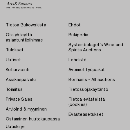
Tietoa Bukowskista
Ehdot
Ota yhteyttä
Bukipedia
asiantuntijoihimme
Systembolaget's Wine and
Tulokset
Spirits Auctions
Uutiset
Lehdistö
Kotiarviointi
Avoimet työpaikat
Asiakaspalvelu
Bonhams - All auctions
Toimitus
Tietosuojakäytäntö
Private Sales
Tietoa evästeistä
(cookies)
Arviointi & myyminen
Evästeasetukset
Ostaminen huutokaupassa
Uutiskirje