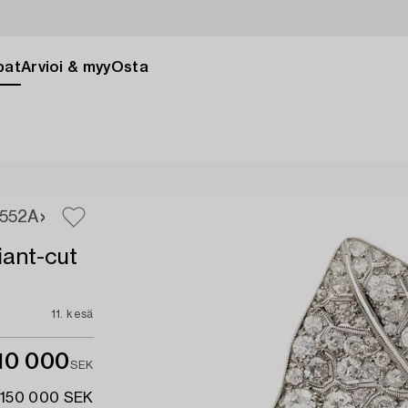
pat
Arvioi & myy
Osta
552A
iant-cut
11. kesä
10 000
SEK
 150 000 SEK