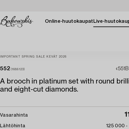
Online-huutokaupat
Live-huutokau
IMPORTANT SPRING SALE KEVÄT 2026
552
551B
(1686123)
A brooch in platinum set with round brill
and eight-cut diamonds.
1
Vasarahinta
Lähtöhinta
125 000 -