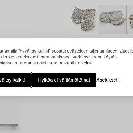
ttamalla "hyväksy kaikki" suostut evästeiden tallentamiseen laitteell
sivuston navigoinnin parantamiseksi, verkkosivuston käytön
oimiseksi ja markkinointimme mukauttamiseksi.
Muiden katsomia kohteita
väksy kaikki
Hylkää ei-välttämättömät
Asetukset