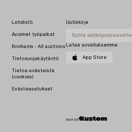
Lehdistö
Uutiskirje
Avoimet työpaikat
Lataa sovelluksemme
Bonhams - All auctions
App Store
Tietosuojakäytäntö
Tietoa evästeistä
(cookies)
Evästeasetukset
MAKSA