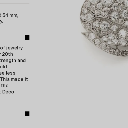
X 54 mm,
y.
 of jewelry
y 20th
strength and
hold
se less
 This made it
 the
rt Deco