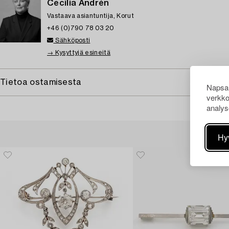
Cecilia Andrén
Vastaava asiantuntija, Korut
+46 (0)790 78 03 20
Sähköposti
→ Kysyttyjä esineitä
Tietoa ostamisesta
Napsau
verkko
analys
Hy