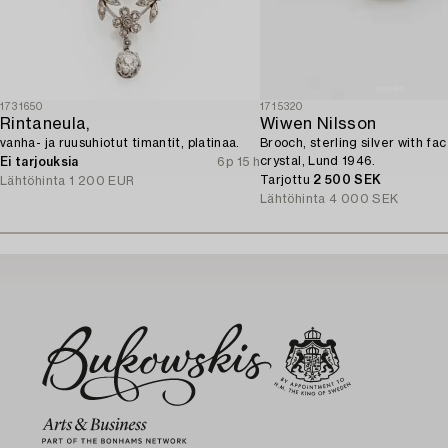
1731650
1715320
Rintaneula,
Wiwen Nilsson
vanha- ja ruusuhiotut timantit, platinaa.
Brooch, sterling silver with fa
crystal, Lund 1946.
Ei tarjouksia
6p 15 h
Tarjottu
2 500 SEK
Lähtöhinta
1 200 EUR
Lähtöhinta
4 000 SEK