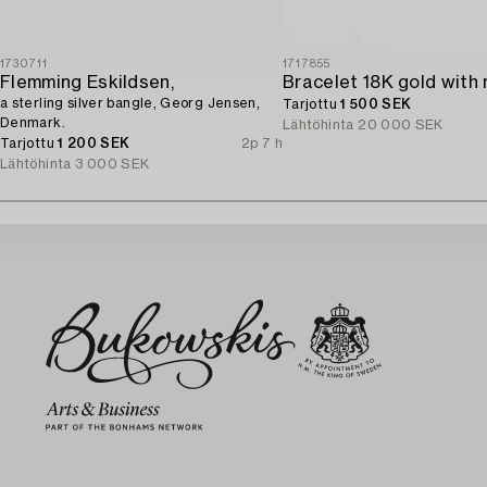
1730711
1717855
Flemming Eskildsen,
a sterling silver bangle, Georg Jensen,
Tarjottu
1 500 SEK
Denmark.
Lähtöhinta
20 000 SEK
Tarjottu
1 200 SEK
2p 7 h
Lähtöhinta
3 000 SEK