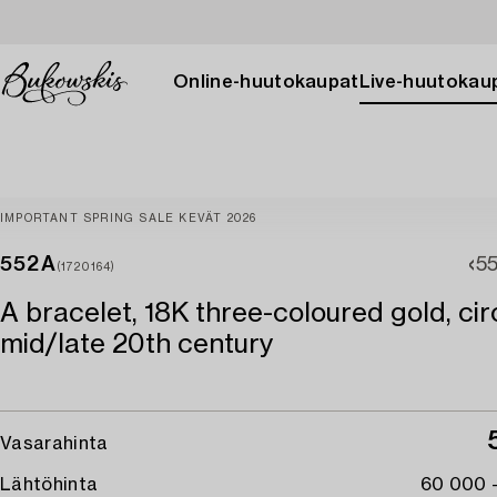
Online-huutokaupat
Live-huutokau
IMPORTANT SPRING SALE KEVÄT 2026
552A
5
(1720164)
A bracelet, 18K three-coloured gold, cir
mid/late 20th century
Vasarahinta
Lähtöhinta
60 000 