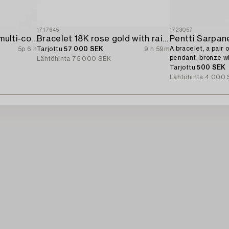
1717645
1723057
Bracelet 18K gold with multi-coloured sapphires and round brilliant-cut diamonds.
Bracelet 18K rose gold with rainbow-coloured sapphires and brilliant-cut diamonds.
Pentti Sarpan
A bracelet, a pair o
5p 6 h
Tarjottu
57 000 SEK
9 h 59m
pendant, bronze wi
Lähtöhinta
75 000 SEK
1960s.
Tarjottu
500 SEK
Lähtöhinta
4 000 