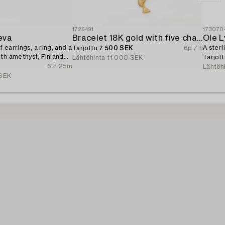
1726491
173070
eva
Bracelet 18K gold with five charms.
Ole 
f earrings, a ring, and a
A sterl
Tarjottu
7 500 SEK
6p 7 h
th amethyst, Finland
Tarjot
Lähtöhinta
11 000 SEK
6 h 25m
Lähtöh
SEK