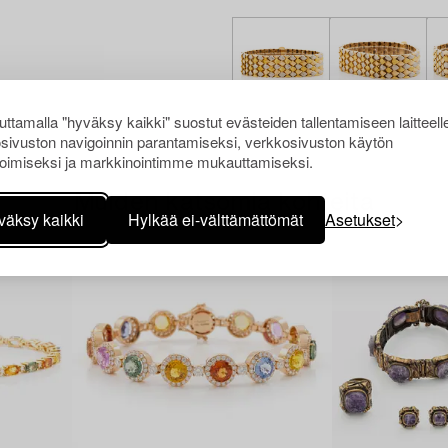
ttamalla "hyväksy kaikki" suostut evästeiden tallentamiseen laitteell
sivuston navigoinnin parantamiseksi, verkkosivuston käytön
oimiseksi ja markkinointimme mukauttamiseksi.
Muiden katsomia kohteita
väksy kaikki
Hylkää ei-välttämättömät
Asetukset