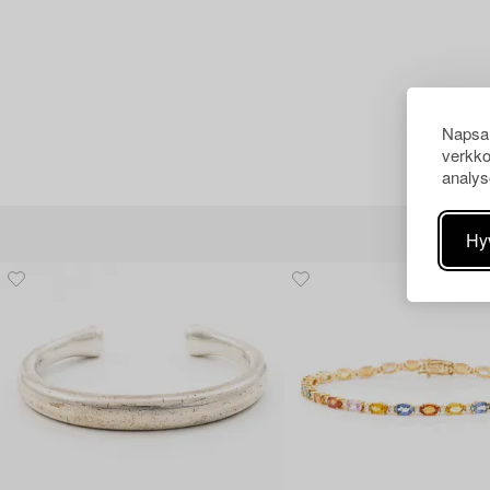
Napsau
verkko
analys
Hy