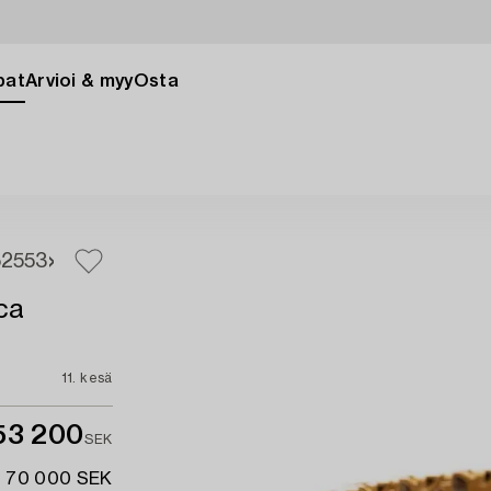
pat
Arvioi & myy
Osta
52
553
ca
11. kesä
53 200
SEK
- 70 000 SEK