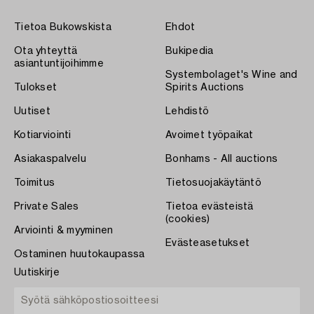
Tietoa Bukowskista
Ehdot
Ota yhteyttä
Bukipedia
asiantuntijoihimme
Systembolaget's Wine and
Tulokset
Spirits Auctions
Uutiset
Lehdistö
Kotiarviointi
Avoimet työpaikat
Asiakaspalvelu
Bonhams - All auctions
Toimitus
Tietosuojakäytäntö
Private Sales
Tietoa evästeistä
(cookies)
Arviointi & myyminen
Evästeasetukset
Ostaminen huutokaupassa
Uutiskirje