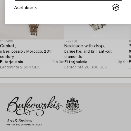
Asetukset
1717403
1722766
1
Casket,
Necklace with drop,
P
silver, possibly Morocco, 20th
baguette, and brilliant-cut
1
century.
diamonds.
1
Ei tarjouksia
9 h 3m
Ei tarjouksia
3p 9 h
E
Lähtöhinta
2 500 SEK
Lähtöhinta
26 000 SEK
L