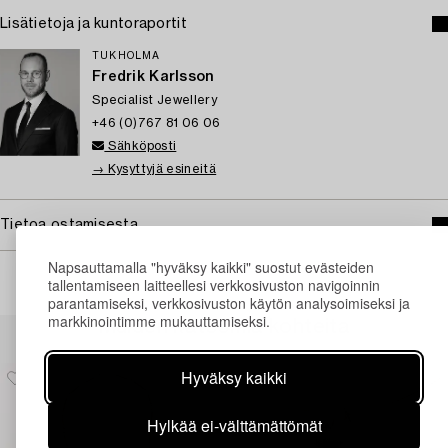
Lisätietoja ja kuntoraportit
TUKHOLMA
Fredrik Karlsson
Specialist Jewellery
+46 (0)767 81 06 06
Sähköposti
→ Kysyttyjä esineitä
Tietoa ostamisesta
Napsauttamalla "hyväksy kaikki" suostut evästeiden
tallentamiseen laitteellesi verkkosivuston navigoinnin
parantamiseksi, verkkosivuston käytön analysoimiseksi ja
markkinointimme mukauttamiseksi.
Muiden katsomia kohteita
Hyväksy kaikki
Hylkää ei-välttämättömät