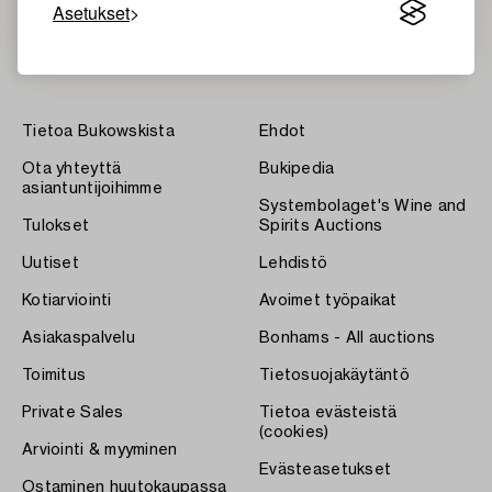
Asetukset
Tietoa Bukowskista
Ehdot
Ota yhteyttä
Bukipedia
asiantuntijoihimme
Systembolaget's Wine and
Tulokset
Spirits Auctions
Uutiset
Lehdistö
Kotiarviointi
Avoimet työpaikat
Asiakaspalvelu
Bonhams - All auctions
Toimitus
Tietosuojakäytäntö
Private Sales
Tietoa evästeistä
(cookies)
Arviointi & myyminen
Evästeasetukset
Ostaminen huutokaupassa