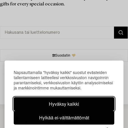
gifts for every special occasion.
Suodatin
Napsauttamalla "hyväksy kaikki" suostut evästeiden
tallentamiseen laitteellesi verkkosivuston navigoinnin
parantamiseksi, verkkosivuston käytön analysoimiseksi
Juuri nyt ei löytynyt hakuasi vastaavia kohteita.
ja markkinointimme mukauttamiseksi.
Hyväksy kaikki
Hylkää ei-välttämättömät