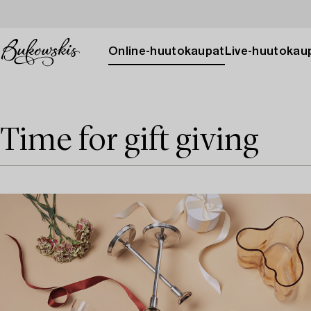
Online-huutokaupat
Live-huutokau
Time for gift giving