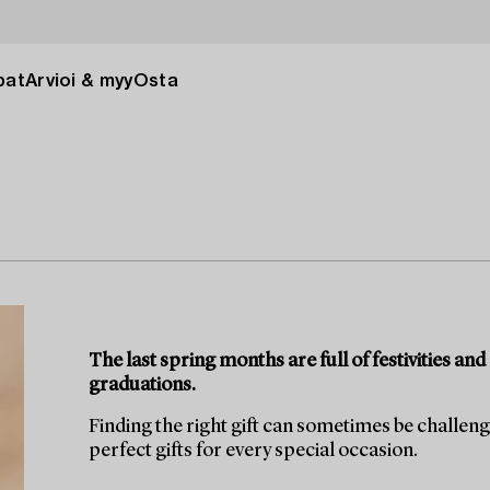
pat
Arvioi & myy
Osta
The last spring months are full of festivities a
graduations.
Finding the right gift can sometimes be challen
perfect gifts for every special occasion.