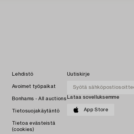
Lehdistö
Uutiskirje
Avoimet työpaikat
Lataa sovelluksemme
Bonhams - All auctions
App Store
Tietosuojakäytäntö
Tietoa evästeistä
(cookies)