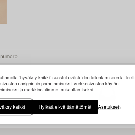
ttamalla "hyväksy kaikki" suostut evästeiden tallentamiseen laitteell
sivuston navigoinnin parantamiseksi, verkkosivuston käytön
oimiseksi ja markkinointimme mukauttamiseksi.
väksy kaikki
Hylkää ei-välttämättömät
Asetukset
Juuri nyt ei löytynyt hakuasi vasta