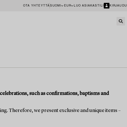
OTA YHTEYTTÄ
SUOMI
EUR
LUO ASIAKASTILI
KIRJAUDU
nd celebrations, such as confirmations, baptisms and
ging. Therefore, we present exclusive and unique items –