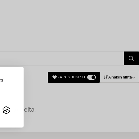
Alhaisin hinta
VAIN SUOSIKIT
esi
avia kohteita.