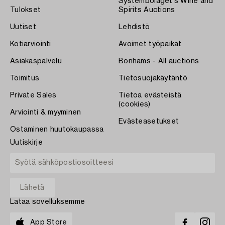
Systembolaget's Wine and
Tulokset
Spirits Auctions
Uutiset
Lehdistö
Kotiarviointi
Avoimet työpaikat
Asiakaspalvelu
Bonhams - All auctions
Toimitus
Tietosuojakäytäntö
Private Sales
Tietoa evästeistä
(cookies)
Arviointi & myyminen
Evästeasetukset
Ostaminen huutokaupassa
Uutiskirje
Lataa sovelluksemme
App Store