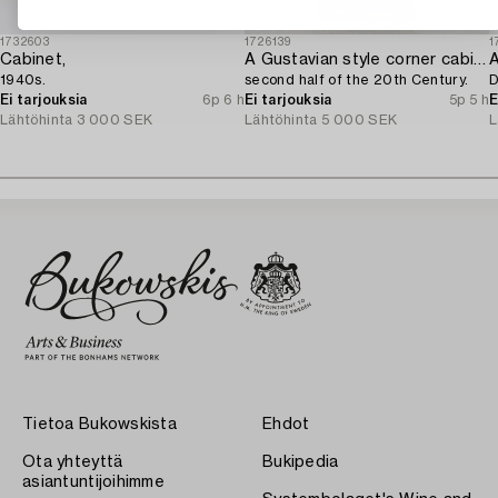
1732603
1726139
1
Cabinet,
A Gustavian style corner cabinet,
A
1940s.
second half of the 20th Century.
D
Ei tarjouksia
6p 6 h
Ei tarjouksia
5p 5 h
E
Lähtöhinta
3 000 SEK
Lähtöhinta
5 000 SEK
L
Tietoa Bukowskista
Ehdot
Ota yhteyttä
Bukipedia
asiantuntijoihimme