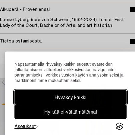
Alkuperä - Provenienssi
Louise Lyberg (née von Schwerin, 1932-2024), former First
Lady of the Court, Bachelor of Arts, and art historian
Tietoa ostamisesta
Napsauttamalla "hyväksy kaikki" suostut evästeiden
Muiden katsomia kohteita
tallentamiseen laitteellesi verkkosivuston navigoinnin
parantamiseksi, verkkosivuston käytön analysoimiseksi ja
markkinointimme mukauttamiseksi.
Hyväksy kaikki
Hylkää ei-välttämättömät
Asetukset