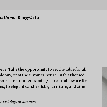
pat
Arvioi & myy
Osta
. Take the opportunity to set the table for all
alcony, or at the summer house. In this themed
to your late summer evenings – from tableware for
ses, to elegant candlesticks, furniture, and other
e last days of summer.