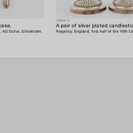
1568975
 case,
A pair of silver plated candlesti
ca, AG Dufva, Stockholm,
Regency, England, first half of the 19th C