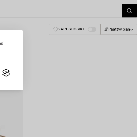
Päättyy pian
VAIN SUOSIKIT
esi