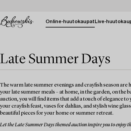
Online-huutokaupat
Live-huutokau
Late Summer Days
The warm late summer evenings and crayfish season are here
your late summer meals – at home, in the garden, on the b
auction, you will find items that add a touch of elegance 
your crayfish feast, vases for dahlias, and stylish wine glas
beautiful pieces for your home or summer retreat.
Let the Late Summer Days themed auction inspire you to enjoy th