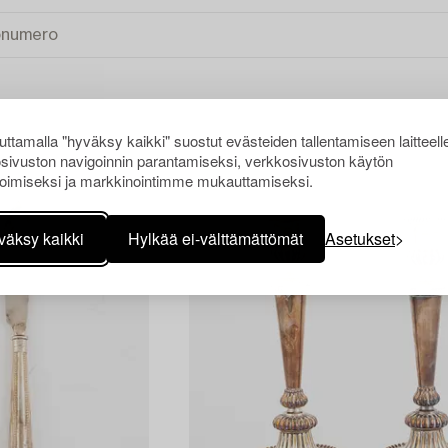
ttamalla "hyväksy kaikki" suostut evästeiden tallentamiseen laitteell
TYHJENNÄ KAIKKI
sivuston navigoinnin parantamiseksi, verkkosivuston käytön
oimiseksi ja markkinointimme mukauttamiseksi.
väksy kaikki
Hylkää ei-välttämättömät
Asetukset