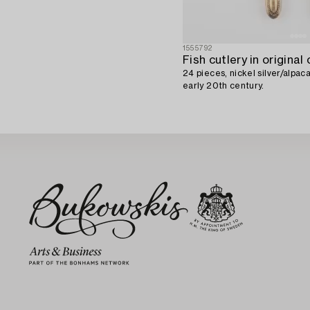
1555792
Fish cutlery in original
24 pieces, nickel silver/alpa
early 20th century.