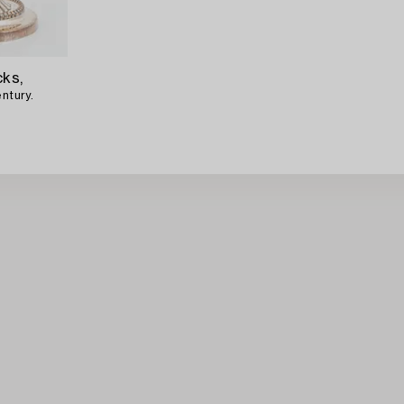
cks,
entury.