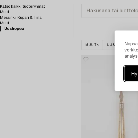
Katso kaikki tuoteryhmät
Muut
Messinki, Kupari & Tina
Muut
Uushopea
Napsau
MUUT
UUSHOPEA
verkko
analys
Hy