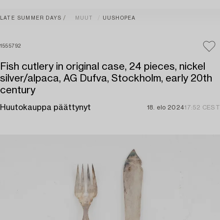
LATE SUMMER DAYS
MUUT
UUSHOPEA
1555792
Fish cutlery in original case, 24 pieces, nickel
silver/alpaca, AG Dufva, Stockholm, early 20th
century
Huutokauppa päättynyt
18. elo 2024
17:52 CEST