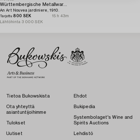
Württembergische Metallwarenfabrik (WMF)
An Art Nouvea jardiniere, 1910.
800 SEK
15 h 43m
Tarjottu
Lähtöhinta
3 000 SEK
Tietoa Bukowskista
Ehdot
Ota yhteyttä
Bukipedia
asiantuntijoihimme
Systembolaget's Wine and
Tulokset
Spirits Auctions
Uutiset
Lehdistö