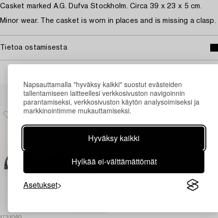
Casket marked A.G. Dufva Stockholm. Circa 39 x 23 x 5 cm.
Minor wear. The casket is worn in places and is missing a clasp.
Tietoa ostamisesta
Napsauttamalla "hyväksy kaikki" suostut evästeiden
Muiden katsomia kohteita
tallentamiseen laitteellesi verkkosivuston navigoinnin
parantamiseksi, verkkosivuston käytön analysoimiseksi ja
markkinointimme mukauttamiseksi.
Hyväksy kaikki
Hylkää ei-välttämättömät
Asetukset
1731060