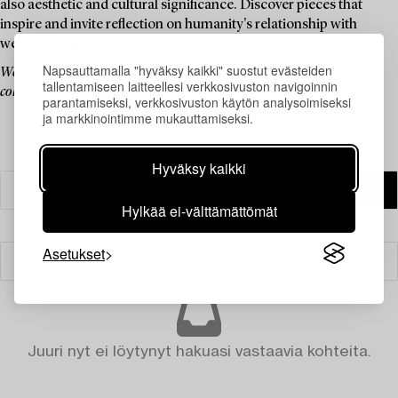
also aesthetic and cultural significance. Discover pieces that
inspire and invite reflection on humanity's relationship with
weapons throughout the ages.
Napsauttamalla "hyväksy kaikki" suostut evästeiden
Welcome to an auction that blends history, culture, and a passion for
tallentamiseen laitteellesi verkkosivuston navigoinnin
collecting.
parantamiseksi, verkkosivuston käytön analysoimiseksi
ja markkinointimme mukauttamiseksi.
Hyväksy kaikki
Hylkää ei-välttämättömät
Asetukset
Suodatin
Juuri nyt ei löytynyt hakuasi vastaavia kohteita.