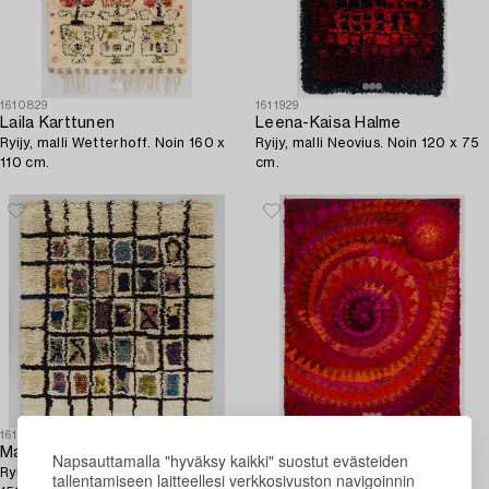
1610829
1611929
Laila Karttunen
Leena-Kaisa Halme
Ryijy, malli Wetterhoff. Noin 160 x
Ryijy, malli Neovius. Noin 120 x 75
110 cm.
cm.
1610830
1610815
Maija Kolsi-Mäkelä
Marjatta Metsovaara
Napsauttamalla "hyväksy kaikki" suostut evästeiden
Ryijy, malli Helmi Vuorelma. Noin
Ryijy / ryijymatto, malli Finnrya.
tallentamiseen laitteellesi verkkosivuston navigoinnin