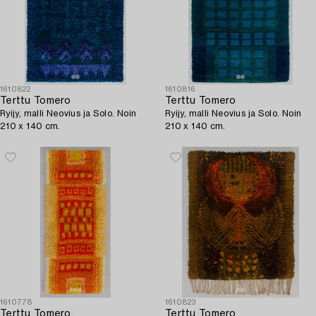
1610822
1610816
Terttu Tomero
Terttu Tomero
Ryijy, malli Neovius ja Solo. Noin
Ryijy, malli Neovius ja Solo. Noin
210 x 140 cm.
210 x 140 cm.
1610778
1610823
Terttu Tomero,
Terttu Tomero