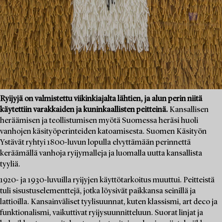
Ryijyjä on valmistettu viikinkiajalta lähtien, ja alun perin niitä
käytettiin varakkaiden ja kuninkaallisten peitteinä.
Kansallisen
heräämisen ja teollistumisen myötä Suomessa heräsi huoli
vanhojen käsityöperinteiden katoamisesta. Suomen Käsityön
Ystävät ryhtyi 1800-luvun lopulla elvyttämään perinnettä
keräämällä vanhoja ryijymalleja ja luomalla uutta kansallista
tyyliä.
1920- ja 1930-luvuilla ryijyjen käyttötarkoitus muuttui. Peitteistä
tuli sisustuselementtejä, jotka löysivät paikkansa seinillä ja
lattioilla. Kansainväliset tyylisuunnat, kuten klassismi, art deco ja
funktionalismi, vaikuttivat ryijysuunnitteluun. Suorat linjat ja