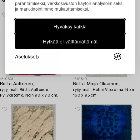
150 x 120 cm.
Noin 185 x 135 cm.
parantamiseksi, verkkosivuston käytön analysoimiseksi
ja markkinointimme mukauttamiseksi.
Hyväksy kaikki
Hylkää ei-välttämättömät
Asetukset
1610831
1610810
Riitta Aaltonen,
Riitta-Maija Oksanen,
ryijy, malli Riitta Aaltonen
ryijy, malli Helmi Vuorelma. Noin
Ryijykutomo. Noin 90 x 70 cm.
160 x 95 cm.