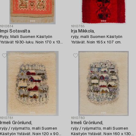
1610814
1610785
Impi Sotavalta
Irja Mikkola,
Ryijy, Malli Suomen Käsityön
ryijy, malli Suomen Käsityön
Ystävät 1930-luku. Noin 170 x 130
Ystävät. Noin 165 x 107 cm.
cm.
1610781
1610780
Irmeli Grönlund,
Irmeli Grönlund,
ryijy / ryijymatto, malli Suomen
ryijy / ryijymatto, malli Suomen
Käsityön Ystävät. Noin 120 x 90
Käsityön Ystävät. Noin 160 x 130