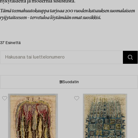
nykytaidetta ja modernia sisustusta.
Tämä teemahuutokauppa tarjoaa 200 vuoden katsauksen suomalaiseen
ryijytaiteeseen – tervetuloa löytämään omat suosikkisi.
37 Esinettä
Suodatin