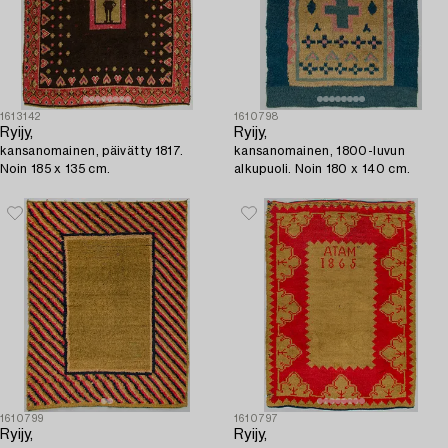
1613142
1610798
Ryijy,
Ryijy,
kansanomainen, päivätty 1817.
kansanomainen, 1800-luvun
Noin 185 x 135 cm.
alkupuoli. Noin 180 x 140 cm.
1610799
1610797
Ryijy,
Ryijy,