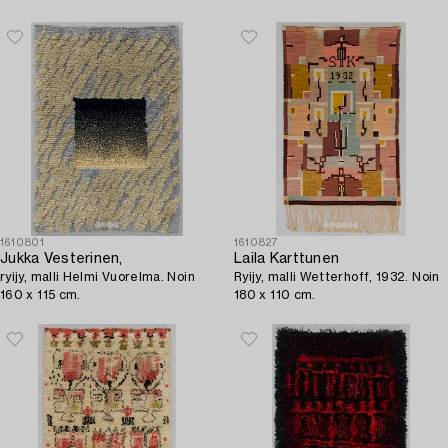
cm.
cm.
1610801
1610827
Jukka Vesterinen,
Laila Karttunen
ryijy, malli Helmi Vuorelma. Noin
Ryijy, malli Wetterhoff, 1932. Noin
160 x 115 cm.
180 x 110 cm.