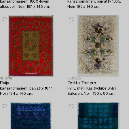
kansanomainen, 1800-luvun
kansanomainen, päivätty 1865.
alkupuoli. Noin 187 x 145 cm.
Noin 195 x 140 cm.
1610796
1610808
Ryijy,
Terttu Tomero
kansanomainen, päivätty 1874.
Ryijy, malli Käsityöliike Sylvi
Noin 194 x 140 cm.
Salonen. Noin 130 x 80 cm.