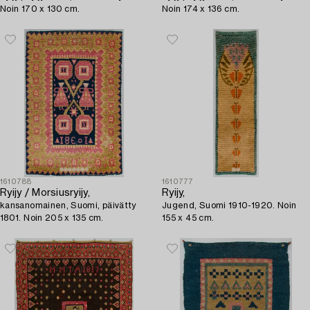
Noin 170 x 130 cm.
Noin 174 x 136 cm.
1610788
1610777
Ryijy / Morsiusryijy,
Ryijy,
kansanomainen, Suomi, päivätty
Jugend, Suomi 1910-1920. Noin
1801. Noin 205 x 135 cm.
155 x 45 cm.