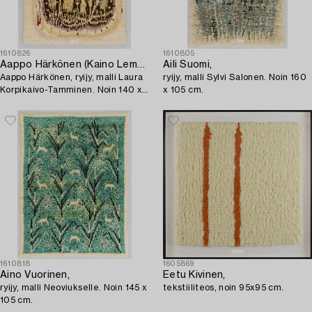
1610826
1610805
Aappo Härkönen (Kaino Lemmikki Härkönen)
Aili Suomi,
Aappo Härkönen, ryijy, malli Laura
ryijy, malli Sylvi Salonen. Noin 160
Korpikaivo-Tamminen. Noin 140 x
x 105 cm.
105 cm.
1610818
1605869
Aino Vuorinen,
Eetu Kivinen,
ryijy, malli Neoviukselle. Noin 145 x
tekstiiliteos, noin 95x95 cm.
105 cm.