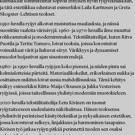
kulmikkaat sommitelmat sopivat erityisen hyvin ryijytekniikkaan,
ja tätä estetiikkaa edustavat esimerkiksi Laila Karttusen ja Greta
Skogster-Lehtisen teokset.
1950-luvulla ryijyt alkoivat muistuttaa maalauksia, ja niissä
suosittiin vaaleita värisävyjä. 1960- ja 1970-luvuilla ilme muuttui
rohkeammaksi ja modernimmaksi. Tekstiilitaiteilijat, kuten Ritva
Puotila ja Terttu Tomero, loivat teoksia, joissa korostuivat
voimakkaat värit ja liukuvat sävyt. Värikkyys ja dynaamiset
muodot heijastivat ajan sisustustrendejä.
1980- ja 1990-luvuilla ryijyjen koko pieneni, ja niiden pinta sai
kolmiulotteisia piirteitä. Materiaalikokeilut, erikorkuinen nukka ja
osittainen nukitus loivat uusia mahdollisuuksia. Tämä kehitys
näkyy esimerkiksi Riitta-Maija Oksasen ja Jukka Vesterisen
ryijyissä, joissa taiteellisuus yhdistyi moderniin muotokieleen.
2020-luvulla tekstiilitaiteilija Eetu Kivinen on tuonut
ryijytaiteeseen uudenlaista näkökulmaa. Hänen teoksensa
yhdistävät perinteiset käsityötekniikat ja nykyaikaisen estetiikan,
jossa korostuvat selkeys, linjakkuus ja harmoninen tasapaino.
Kivisen työ jatkaa ryijyn pitkää perinnettä tuoden sen osaksi