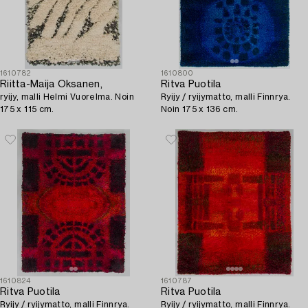
1610782
1610800
Riitta-Maija Oksanen,
Ritva Puotila
ryijy, malli Helmi Vuorelma. Noin
Ryijy / ryijymatto, malli Finnrya.
175 x 115 cm.
Noin 175 x 136 cm.
1610824
1610787
Ritva Puotila
Ritva Puotila
Ryijy / ryijymatto, malli Finnrya.
Ryijy / ryijymatto, malli Finnrya.