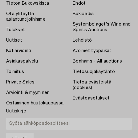
Tietoa Bukowskista
Ehdot
Ota yhteyttä
Bukipedia
asiantuntijoihimme
Systembolaget's Wine and
Tulokset
Spirits Auctions
Uutiset
Lehdistö
Kotiarviointi
Avoimet työpaikat
Asiakaspalvelu
Bonhams - All auctions
Toimitus
Tietosuojakäytäntö
Private Sales
Tietoa evästeistä
(cookies)
Arviointi & myyminen
Evästeasetukset
Ostaminen huutokaupassa
Uutiskirje