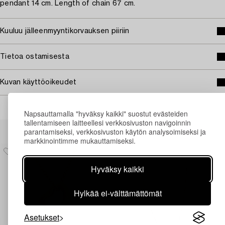
pendant 14 cm. Length of chain 67 cm.
Kuuluu jälleenmyyntikorvauksen piiriin
Tietoa ostamisesta
Kuvan käyttöoikeudet
Napsauttamalla "hyväksy kaikki" suostut evästeiden
tallentamiseen laitteellesi verkkosivuston navigoinnin
Muiden katsomia kohteita
parantamiseksi, verkkosivuston käytön analysoimiseksi ja
markkinointimme mukauttamiseksi.
Hyväksy kaikki
Hylkää ei-välttämättömät
Asetukset