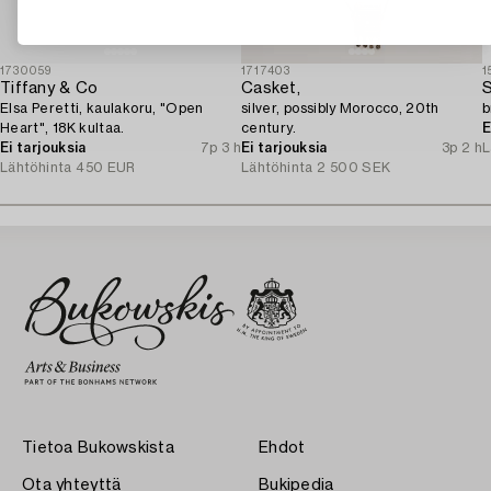
1730059
1717403
1
Tiffany & Co
Casket,
S
Elsa Peretti, kaulakoru, "Open
silver, possibly Morocco, 20th
b
Heart", 18K kultaa.
century.
E
Ei tarjouksia
7p 3 h
Ei tarjouksia
3p 2 h
L
Lähtöhinta
450 EUR
Lähtöhinta
2 500 SEK
Tietoa Bukowskista
Ehdot
Ota yhteyttä
Bukipedia