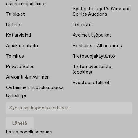
asiantuntijoihimme
Systembolaget's Wine and
Tulokset
Spirits Auctions
Uutiset
Lehdistö
Kotiarviointi
Avoimet työpaikat
Asiakaspalvelu
Bonhams - All auctions
Toimitus
Tietosuojakäytäntö
Private Sales
Tietoa evästeistä
(cookies)
Arviointi & myyminen
Evästeasetukset
Ostaminen huutokaupassa
Uutiskirje
Lataa sovelluksemme