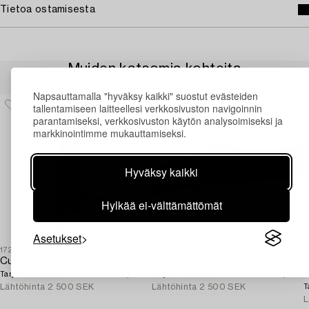
Tietoa ostamisesta
Muiden katsomia kohteita
Napsauttamalla "hyväksy kaikki" suostut evästeiden
tallentamiseen laitteellesi verkkosivuston navigoinnin
parantamiseksi, verkkosivuston käytön analysoimiseksi ja
markkinointimme mukauttamiseksi.
Hyväksy kaikki
Hylkää ei-välttämättömät
Asetukset
1724939
1725832
1
Cutlass 18th century.
Percussion gun.
300 SEK
5p 10 h
300 SEK
5p 9 h
1
Tarjottu
Tarjottu
Lähtöhinta
2 500 SEK
Lähtöhinta
2 500 SEK
T
L