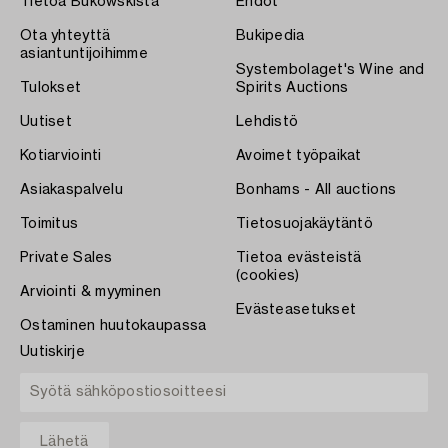
Tietoa Bukowskista
Ehdot
Ota yhteyttä
Bukipedia
asiantuntijoihimme
Systembolaget's Wine and
Tulokset
Spirits Auctions
Uutiset
Lehdistö
Kotiarviointi
Avoimet työpaikat
Asiakaspalvelu
Bonhams - All auctions
Toimitus
Tietosuojakäytäntö
Private Sales
Tietoa evästeistä
(cookies)
Arviointi & myyminen
Evästeasetukset
Ostaminen huutokaupassa
Uutiskirje