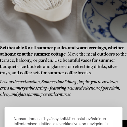
Set the table for all summer parties and warm evenings, whether
at home or at the summer cottage.
Move the meal outdoors to the
terrace, balcony, or garden. Use beautiful vases for summer
bouquets, ice buckets and glasses for refreshing drinks, silver
trays, and coffee sets for summer coffee breaks.
Let our themed auction, Summertime Dining, inspire you to create an
extra summery table setting – featuring a curated selection of porcelain,
silver, and glass spanning several centuries.
Napsauttamalla "hyväksy kaikki" suostut evästeiden
tallentamiseen laitteellesi verkkosivuston navigoinnin