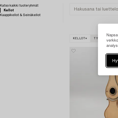
Katso kaikki tuoteryhmät
Kellot
Kaappikellot & Seinäkellot
Napsau
verkko
KELLOT
TYHJENNÄ KAI
analys
Hy