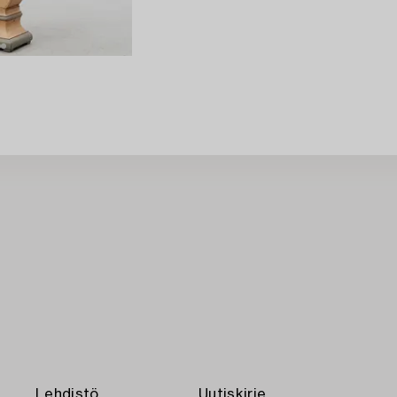
Lehdistö
Uutiskirje