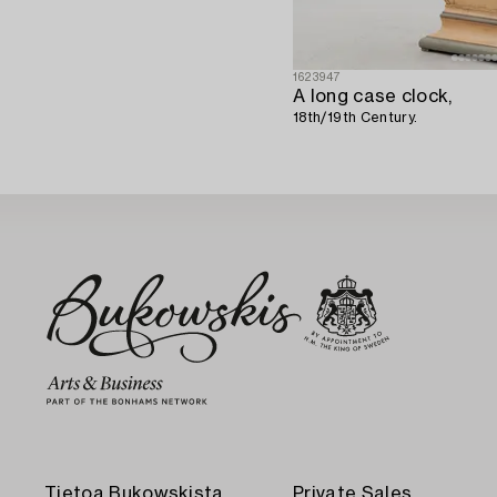
1623947
A long case clock,
18th/19th Century.
Tietoa Bukowskista
Private Sales