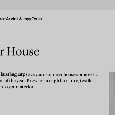
pat
Arvioi & myy
Osta
r House
bustling city.
Give your summer house some extra
n of the year. Browse through furniture, textiles,
 to your interior.