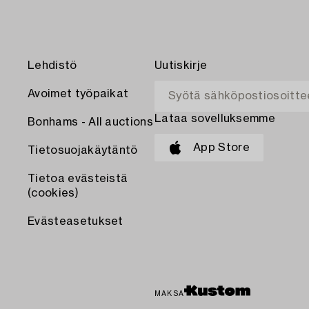
Lehdistö
Uutiskirje
Avoimet työpaikat
Lataa sovelluksemme
Bonhams - All auctions
App Store
Tietosuojakäytäntö
Tietoa evästeistä
(cookies)
Evästeasetukset
MAKSA