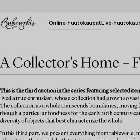
Online-huutokaupat
Live-huutokau
A Collector's Home – F
This is the third auction in the series featuring selected 
lived a true enthusiast, whose collection had grown so vast 
The collection as a whole transcends boundaries, moving fr
though a particular fondness for the early 20th century can b
diversity of objects that best characterize the whole.
In this third part, we present everything from tableware, 