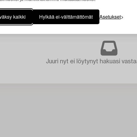
väksy kaikki
Hylkää ei-välttämättömät
Asetukset
Juuri nyt ei löytynyt hakuasi vasta