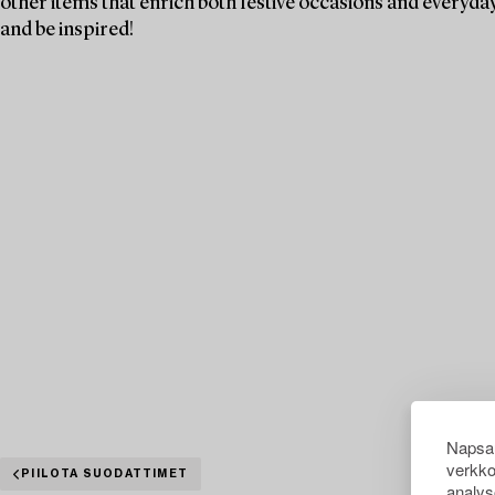
other items that enrich both festive occasions and everyday 
and be inspired!
Napsau
verkko
PIILOTA SUODATTIMET
analys