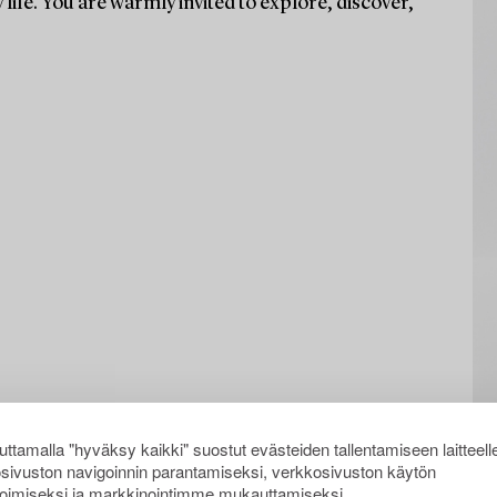
life. You are warmly invited to explore, discover,
ttamalla "hyväksy kaikki" suostut evästeiden tallentamiseen laitteell
sivuston navigoinnin parantamiseksi, verkkosivuston käytön
oimiseksi ja markkinointimme mukauttamiseksi.