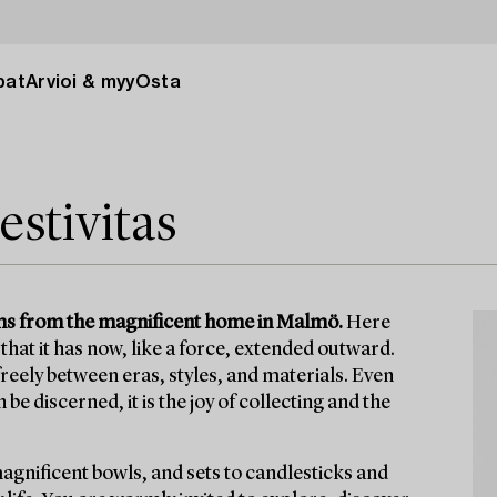
pat
Arvioi & myy
Osta
estivitas
items from the magnificent home in Malmö.
Here
that it has now, like a force, extended outward.
eely between eras, styles, and materials. Even
e discerned, it is the joy of collecting and the
magnificent bowls, and sets to candlesticks and