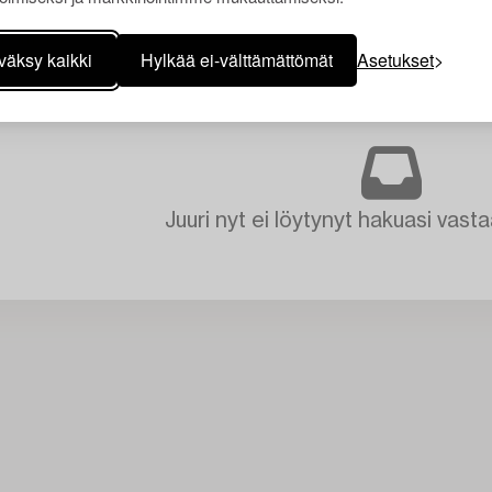
väksy kaikki
Hylkää ei-välttämättömät
Asetukset
Juuri nyt ei löytynyt hakuasi vasta