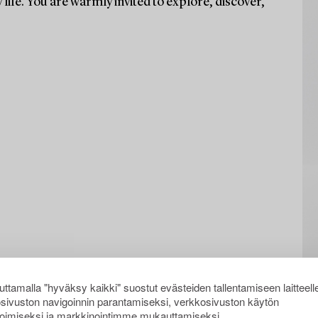
life. You are warmly invited to explore, discover,
ttamalla "hyväksy kaikki" suostut evästeiden tallentamiseen laitteell
sivuston navigoinnin parantamiseksi, verkkosivuston käytön
oimiseksi ja markkinointimme mukauttamiseksi.