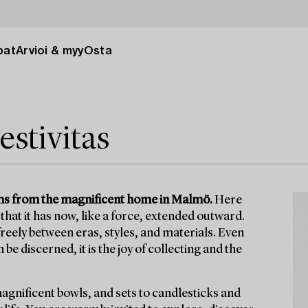
pat
Arvioi & myy
Osta
estivitas
items from the magnificent home in Malmö.
Here
that it has now, like a force, extended outward.
eely between eras, styles, and materials. Even
e discerned, it is the joy of collecting and the
magnificent bowls, and sets to candlesticks and