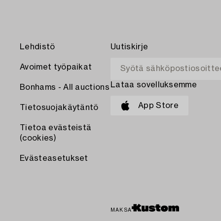
Lehdistö
Uutiskirje
Avoimet työpaikat
Lataa sovelluksemme
Bonhams - All auctions
App Store
Tietosuojakäytäntö
Tietoa evästeistä
(cookies)
Evästeasetukset
MAKSA