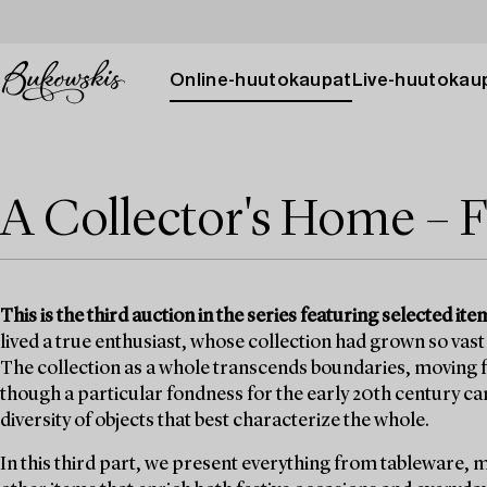
Online-huutokaupat
Live-huutokau
A Collector's Home – F
This is the third auction in the series featuring selected 
lived a true enthusiast, whose collection had grown so vast 
The collection as a whole transcends boundaries, moving fr
though a particular fondness for the early 20th century can b
diversity of objects that best characterize the whole.
In this third part, we present everything from tableware, 