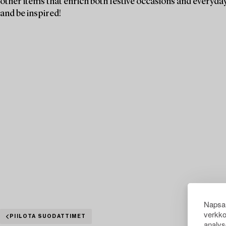
other items that enrich both festive occasions and everyday 
and be inspired!
Napsau
verkko
PIILOTA SUODATTIMET
analys