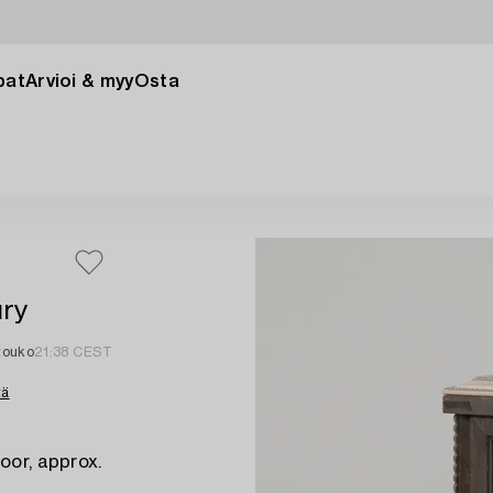
pat
Arvioi & myy
Osta
ury
touko
21:38 CEST
tä
oor, approx.