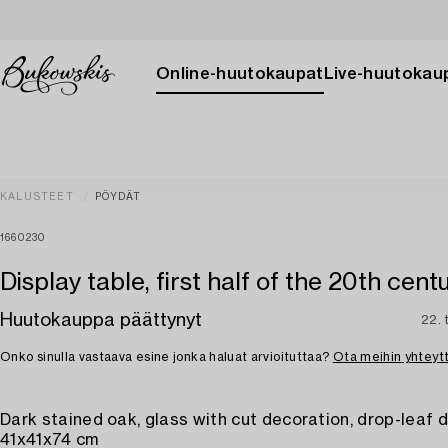
Online-huutokaupat
Live-huutokau
KALUSTEET
PÖYDÄT
1660230
Display table, first half of the 20th cent
Huutokauppa päättynyt
22. 
Onko sinulla vastaava esine jonka haluat arvioituttaa?
Ota meihin yhteyt
Dark stained oak, glass with cut decoration, drop-leaf d
41x41x74 cm