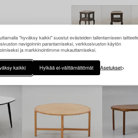
ttamalla "hyväksy kaikki" suostut evästeiden tallentamiseen laitteell
sivuston navigoinnin parantamiseksi, verkkosivuston käytön
oimiseksi ja markkinointimme mukauttamiseksi.
Muiden katsomia kohteita
väksy kaikki
Hylkää ei-välttämättömät
Asetukset