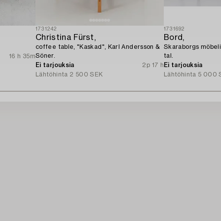
1731242
1731692
Christina Fürst,
Bord,
coffee table, "Kaskad", Karl Andersson &
Skaraborgs möbelin
Söner.
tal.
16 h 35m
Ei tarjouksia
2p 17 h
Ei tarjouksia
Lähtöhinta
2 500 SEK
Lähtöhinta
5 000 