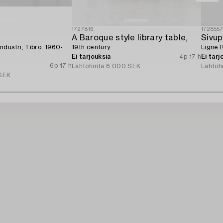
1727816
172855
A Baroque style library table,
Sivup
dustri, Tibro, 1960-
19th century.
Ligne 
Ei tarjouksia
4p 17 h
Ei tarj
6p 17 h
Lähtöhinta
6 000 SEK
Lähtöh
SEK