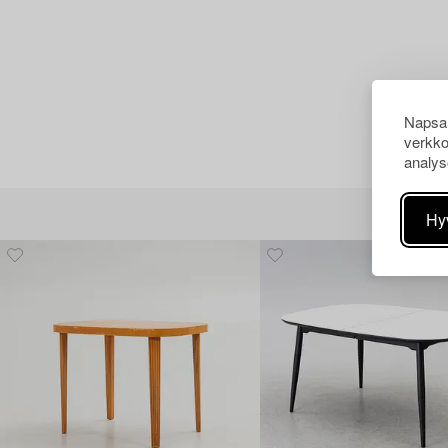
Napsau
verkko
analys
Hy