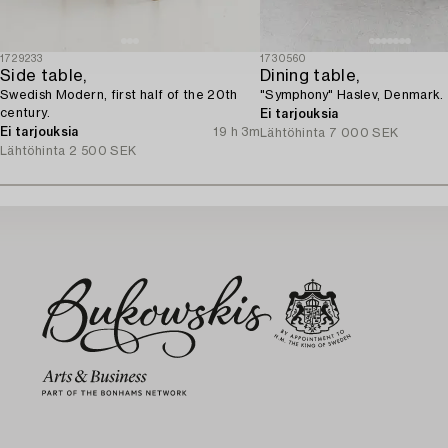
1729233
1730560
Side table,
Dining table,
Swedish Modern, first half of the 20th
"Symphony" Haslev, Denmark.
century.
Ei tarjouksia
Ei tarjouksia
19 h 3m
Lähtöhinta
7 000 SEK
Lähtöhinta
2 500 SEK