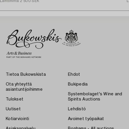
Lähtöhinta
2 500 SEK
L
Tietoa Bukowskista
Ehdot
Ota yhteyttä
Bukipedia
asiantuntijoihimme
Systembolaget's Wine and
Tulokset
Spirits Auctions
Uutiset
Lehdistö
Kotiarviointi
Avoimet työpaikat
Asiakaspalvelu
Bonhams - All auctions