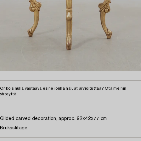
Onko sinulla vastaava esine jonka haluat arvioituttaa?
Ota meihin
yhteyttä
Gilded carved decoration, approx. 92x42x77 cm
Bruksslitage.