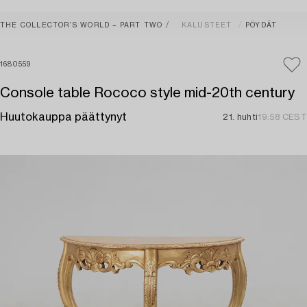
THE COLLECTOR’S WORLD – PART TWO
KALUSTEET
PÖYDÄT
1680559
Console table Rococo style mid-20th century
Huutokauppa päättynyt
21. huhti
19:58 CEST