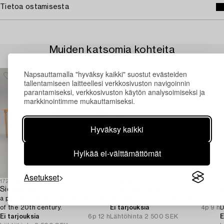
Tietoa ostamisesta
Muiden katsomia kohteita
Napsauttamalla "hyväksy kaikki" suostut evästeiden
tallentamiseen laitteellesi verkkosivuston navigoinnin
parantamiseksi, verkkosivuston käytön analysoimiseksi ja
markkinointimme mukauttamiseksi.
Hyväksy kaikki
Hylkää ei-välttämättömät
Asetukset
1726796
1724584
1
Sideboard,
A coffee table,
B
a pair, Gustavian style, second half
second half of the 20th century.
t
of the 20th century.
Ei tarjouksia
4p 9 h
D
Ei tarjouksia
6p 12 h
Lähtöhinta
2 500 SEK
E