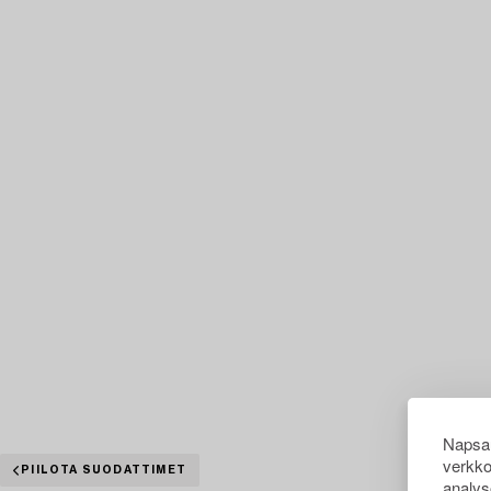
Napsau
verkko
PIILOTA SUODATTIMET
analys