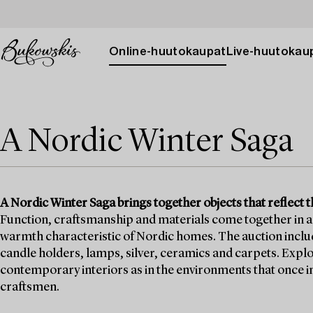
Online-huutokaupat
Live-huutokau
A Nordic Winter Saga
A Nordic Winter Saga brings together objects that reflect t
Function, craftsmanship and materials come together in a 
warmth characteristic of Nordic homes. The auction includes
candle holders, lamps, silver, ceramics and carpets. Explo
contemporary interiors as in the environments that once i
craftsmen.