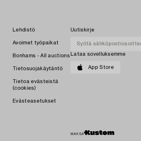
Lehdistö
Uutiskirje
Avoimet työpaikat
Lataa sovelluksemme
Bonhams - All auctions
App Store
Tietosuojakäytäntö
Tietoa evästeistä
(cookies)
Evästeasetukset
MAKSA