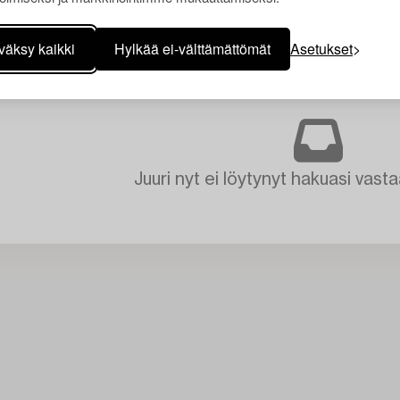
väksy kaikki
Hylkää ei-välttämättömät
Asetukset
Juuri nyt ei löytynyt hakuasi vasta