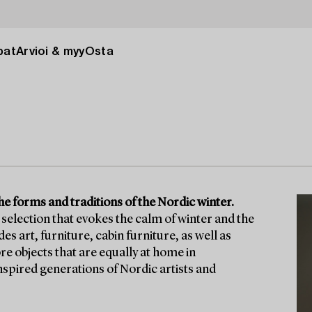
pat
Arvioi & myy
Osta
he forms and traditions of the Nordic winter.
selection that evokes the calm of winter and the
 art, furniture, cabin furniture, as well as
re objects that are equally at home in
nspired generations of Nordic artists and