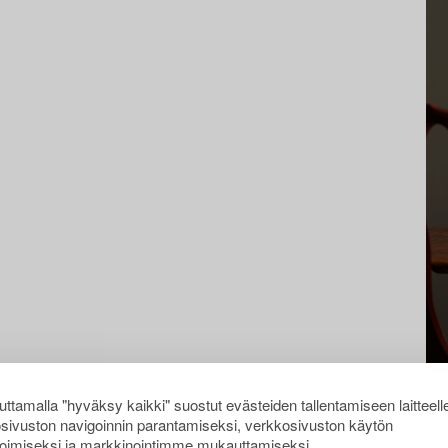
ttamalla "hyväksy kaikki" suostut evästeiden tallentamiseen laitteell
sivuston navigoinnin parantamiseksi, verkkosivuston käytön
oimiseksi ja markkinointimme mukauttamiseksi.