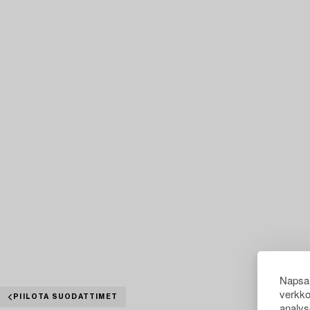
Napsau
verkko
PIILOTA SUODATTIMET
analys