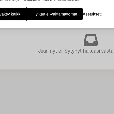
väksy kaikki
Hylkää ei-välttämättömät
Asetukset
Juuri nyt ei löytynyt hakuasi vasta