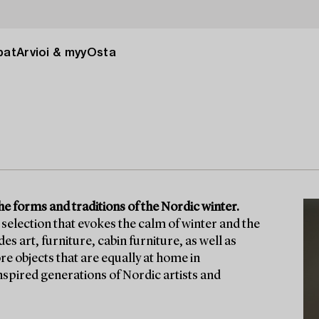
pat
Arvioi & myy
Osta
he forms and traditions of the Nordic winter.
selection that evokes the calm of winter and the
 art, furniture, cabin furniture, as well as
re objects that are equally at home in
nspired generations of Nordic artists and