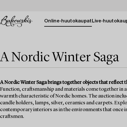
Online-huutokaupat
Live-huutokau
A Nordic Winter Saga
A Nordic Winter Saga brings together objects that reflect t
Function, craftsmanship and materials come together in a 
warmth characteristic of Nordic homes. The auction includes
candle holders, lamps, silver, ceramics and carpets. Explo
contemporary interiors as in the environments that once i
craftsmen.