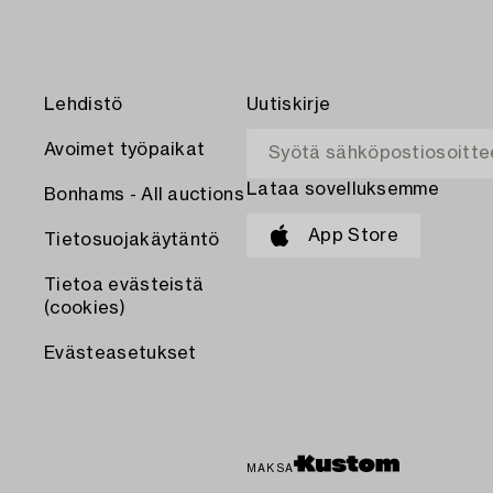
Lehdistö
Uutiskirje
Avoimet työpaikat
Lataa sovelluksemme
Bonhams - All auctions
App Store
Tietosuojakäytäntö
Tietoa evästeistä
(cookies)
Evästeasetukset
MAKSA