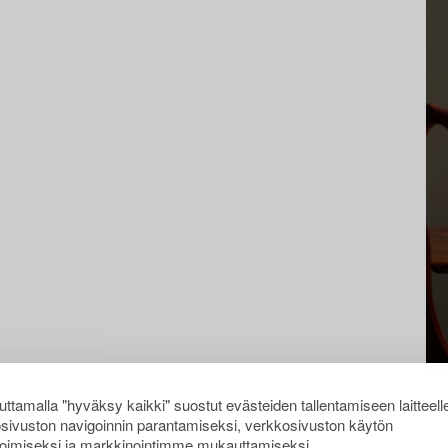
ttamalla "hyväksy kaikki" suostut evästeiden tallentamiseen laitteell
sivuston navigoinnin parantamiseksi, verkkosivuston käytön
oimiseksi ja markkinointimme mukauttamiseksi.