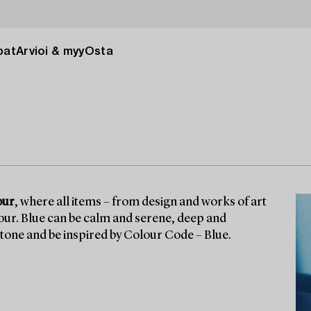
pat
Arvioi & myy
Osta
our
, where all items – from design and works of art
olour. Blue can be calm and serene, deep and
 tone and be inspired by Colour Code – Blue.