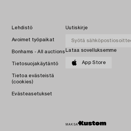
Lehdistö
Uutiskirje
Avoimet työpaikat
Lataa sovelluksemme
Bonhams - All auctions
App Store
Tietosuojakäytäntö
Tietoa evästeistä
(cookies)
Evästeasetukset
MAKSA