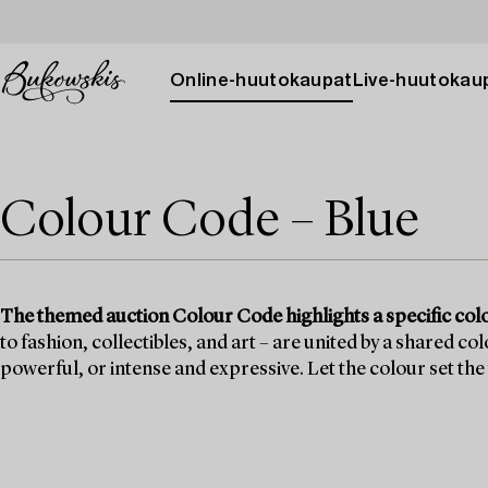
Online-huutokaupat
Live-huutokau
Colour Code – Blue
The themed auction Colour Code highlights a specific col
to fashion, collectibles, and art – are united by a shared c
powerful, or intense and expressive. Let the colour set the