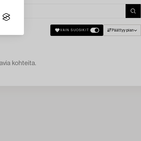
Päättyy pian
VAIN SUOSIKIT
avia kohteita.