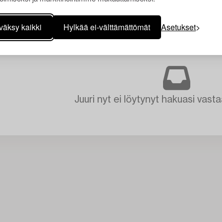
väksy kaikki
Hylkää ei-välttämättömät
Asetukset
Juuri nyt ei löytynyt hakuasi vasta