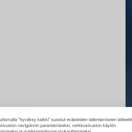
ttamalla "hyväksy kaikki" suostut evästeiden tallentamiseen laitteell
sivuston navigoinnin parantamiseksi, verkkosivuston käytön
oimiseksi ja markkinointimme mukauttamiseksi.