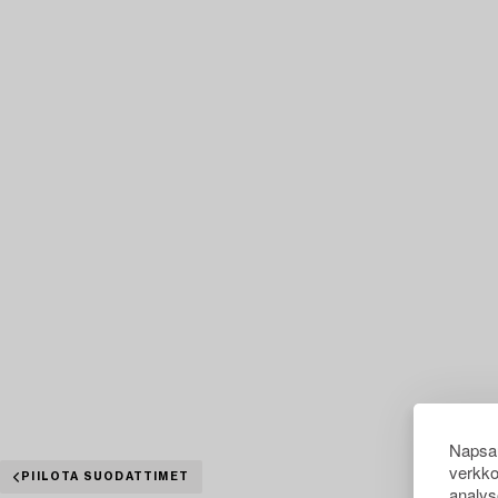
Napsau
verkko
PIILOTA SUODATTIMET
analys