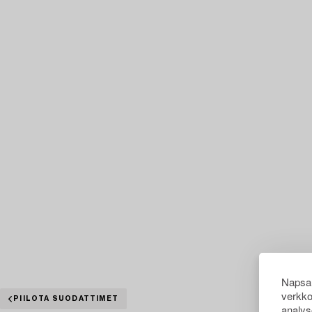
Napsau
verkko
PIILOTA SUODATTIMET
analys