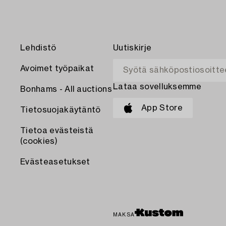
Lehdistö
Uutiskirje
Avoimet työpaikat
Lataa sovelluksemme
Bonhams - All auctions
App Store
Tietosuojakäytäntö
Tietoa evästeistä
(cookies)
Evästeasetukset
MAKSA