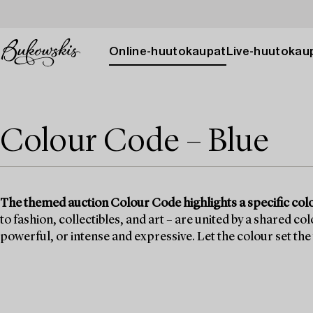
Online-huutokaupat
Live-huutokau
Colour Code – Blue
The themed auction Colour Code highlights a specific col
to fashion, collectibles, and art – are united by a shared c
powerful, or intense and expressive. Let the colour set the