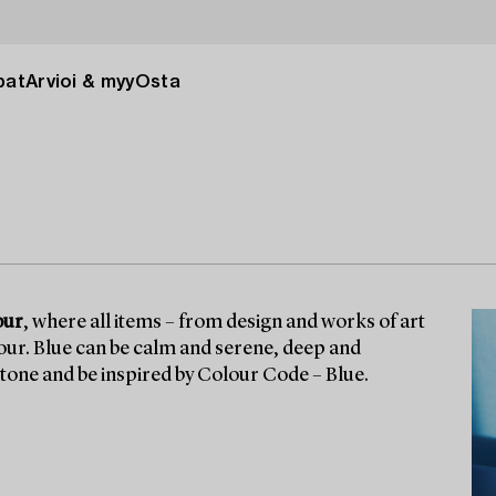
pat
Arvioi & myy
Osta
our
, where all items – from design and works of art
olour. Blue can be calm and serene, deep and
 tone and be inspired by Colour Code – Blue.