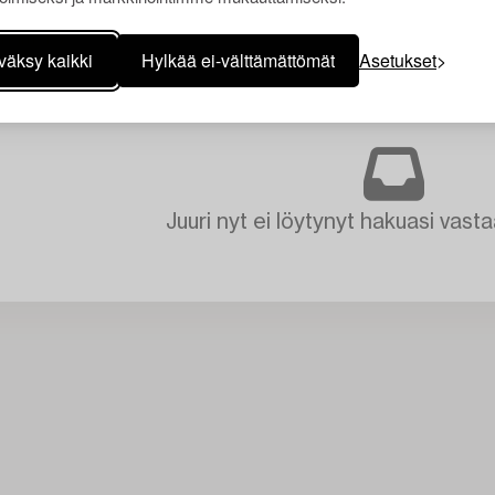
väksy kaikki
Hylkää ei-välttämättömät
Asetukset
Juuri nyt ei löytynyt hakuasi vasta