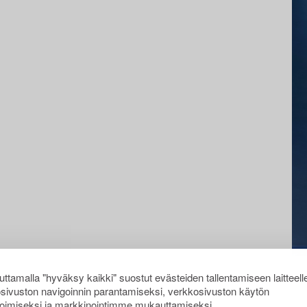
ttamalla "hyväksy kaikki" suostut evästeiden tallentamiseen laitteell
sivuston navigoinnin parantamiseksi, verkkosivuston käytön
oimiseksi ja markkinointimme mukauttamiseksi.