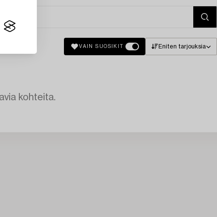
Eniten tarjouksia
VAIN SUOSIKIT
avia kohteita.