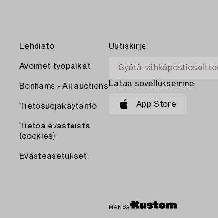
Lehdistö
Uutiskirje
Avoimet työpaikat
Lataa sovelluksemme
Bonhams - All auctions
App Store
Tietosuojakäytäntö
Tietoa evästeistä
(cookies)
Evästeasetukset
MAKSA