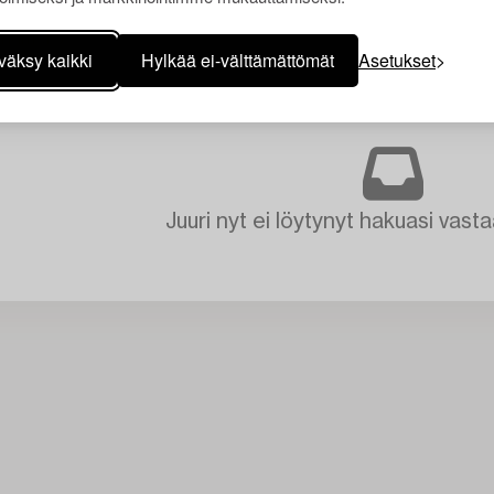
väksy kaikki
Hylkää ei-välttämättömät
Asetukset
Juuri nyt ei löytynyt hakuasi vasta