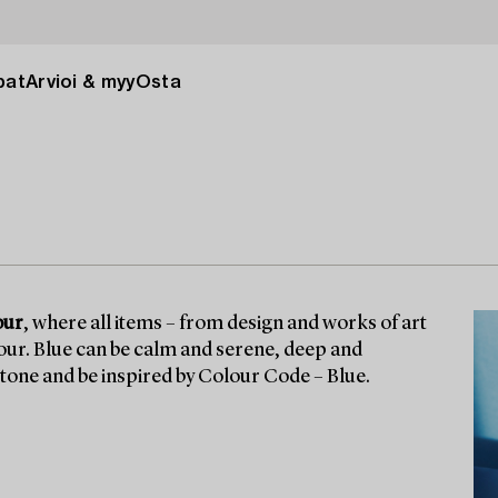
pat
Arvioi & myy
Osta
our
, where all items – from design and works of art
olour. Blue can be calm and serene, deep and
 tone and be inspired by Colour Code – Blue.