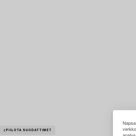
Napsau
verkko
PIILOTA SUODATTIMET
analys