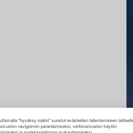
ttamalla "hyväksy kaikki" suostut evästeiden tallentamiseen laitteell
sivuston navigoinnin parantamiseksi, verkkosivuston käytön
oimiseksi ja markkinointimme mukauttamiseksi.