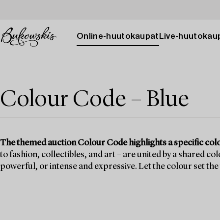
Online-huutokaupat
Live-huutokau
Colour Code – Blue
The themed auction Colour Code highlights a specific col
to fashion, collectibles, and art – are united by a shared c
powerful, or intense and expressive. Let the colour set the