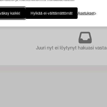
väksy kaikki
Hylkää ei-välttämättömät
Asetukset
Juuri nyt ei löytynyt hakuasi vasta