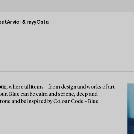
pat
Arvioi & myy
Osta
our
, where all items – from design and works of art
olour. Blue can be calm and serene, deep and
 tone and be inspired by Colour Code – Blue.