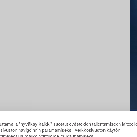
ttamalla "hyväksy kaikki" suostut evästeiden tallentamiseen laitteell
sivuston navigoinnin parantamiseksi, verkkosivuston käytön
oimiseksi ja markkinointimme mukauttamiseksi.