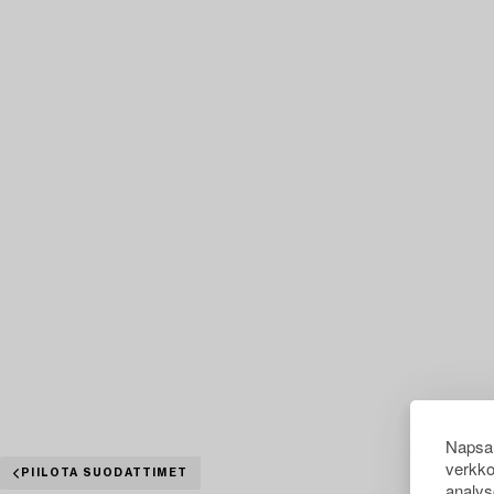
Napsau
verkko
PIILOTA SUODATTIMET
analys