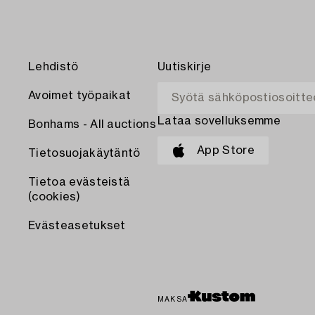
Lehdistö
Uutiskirje
Avoimet työpaikat
Lataa sovelluksemme
Bonhams - All auctions
App Store
Tietosuojakäytäntö
Tietoa evästeistä
(cookies)
Evästeasetukset
MAKSA