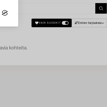
Eniten tarjouksia
VAIN SUOSIKIT
avia kohteita.