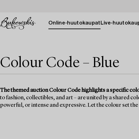
Online-huutokaupat
Live-huutokau
Colour Code – Blue
The themed auction Colour Code highlights a specific col
to fashion, collectibles, and art – are united by a shared c
powerful, or intense and expressive. Let the colour set the