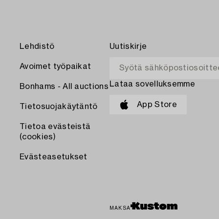
Lehdistö
Uutiskirje
Avoimet työpaikat
Lataa sovelluksemme
Bonhams - All auctions
App Store
Tietosuojakäytäntö
Tietoa evästeistä
(cookies)
Evästeasetukset
MAKSA