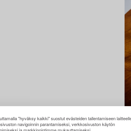
ttamalla "hyväksy kaikki" suostut evästeiden tallentamiseen laitteell
sivuston navigoinnin parantamiseksi, verkkosivuston käytön
oimiseksi ja markkinointimme mukauttamiseksi.