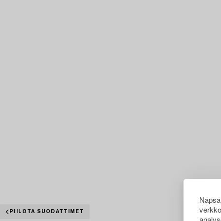
Napsau
verkko
PIILOTA SUODATTIMET
analys