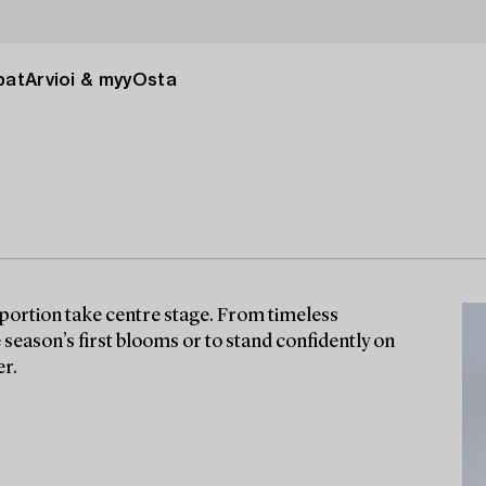
pat
Arvioi & myy
Osta
ortion take centre stage. From timeless
season’s first blooms or to stand confidently on
er.