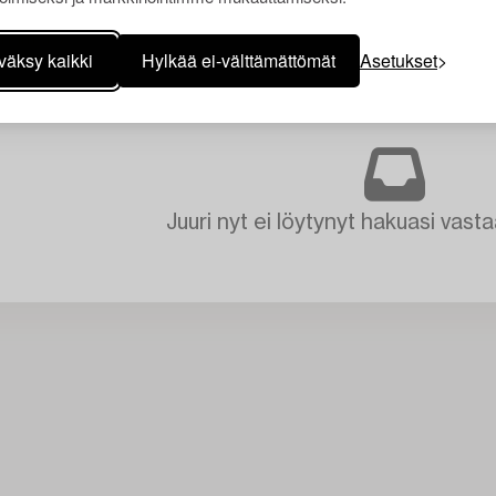
väksy kaikki
Hylkää ei-välttämättömät
Asetukset
Juuri nyt ei löytynyt hakuasi vasta