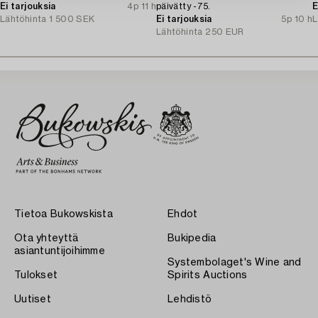
Ei tarjouksia
4p 11 h
päivätty -75.
E
Lähtöhinta
1 500 SEK
Ei tarjouksia
5p 10 h
L
Lähtöhinta
250 EUR
Tietoa Bukowskista
Ehdot
Ota yhteyttä
Bukipedia
asiantuntijoihimme
Systembolaget's Wine and
Tulokset
Spirits Auctions
Uutiset
Lehdistö