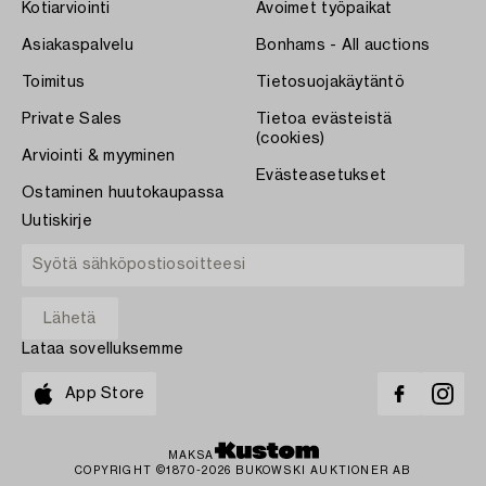
Kotiarviointi
Avoimet työpaikat
Asiakaspalvelu
Bonhams - All auctions
Toimitus
Tietosuojakäytäntö
Private Sales
Tietoa evästeistä
(cookies)
Arviointi & myyminen
Evästeasetukset
Ostaminen huutokaupassa
Uutiskirje
Lataa sovelluksemme
App Store
MAKSA
COPYRIGHT ©1870-2026 BUKOWSKI AUKTIONER AB