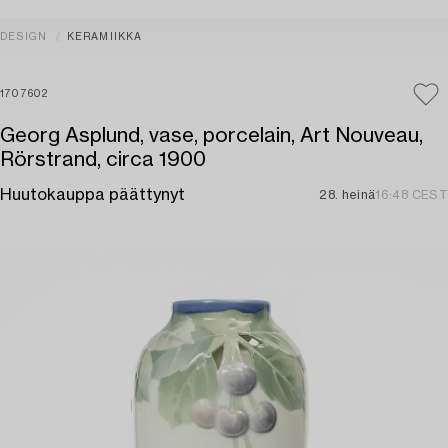
DESIGN
KERAMIIKKA
1707602
Georg Asplund, vase, porcelain, Art Nouveau,
Rörstrand, circa 1900
Huutokauppa päättynyt
28. heinä
16:48 CEST