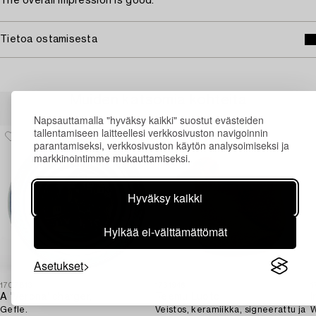
The overall impression is good.
Tietoa ostamisesta
Muiden katsomia kohteita
Napsauttamalla "hyväksy kaikki" suostut evästeiden
tallentamiseen laitteellesi verkkosivuston navigoinnin
parantamiseksi, verkkosivuston käytön analysoimiseksi ja
markkinointimme mukauttamiseksi.
Hyväksy kaikki
Hylkää ei-välttämättömät
Asetukset
1707813
1731946
1
A 'Verona' charger,
Teemu Luoto
I
Gefle.
Veistos, keramiikka, signeerattu ja
W