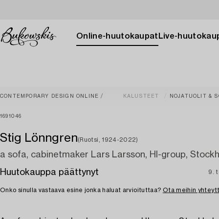
Online-huutokaupat
Live-huutokau
CONTEMPORARY DESIGN ONLINE
KALUSTEET
NOJATUOLIT & 
1691046
Stig Lönngren
(Ruotsi, 1924-2022)
a sofa, cabinetmaker Lars Larsson, HI-group, Stockh
Huutokauppa päättynyt
9. 
Onko sinulla vastaava esine jonka haluat arvioituttaa?
Ota meihin yhteyt