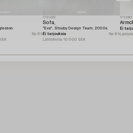
1731429
1731361
Sofa,
lesson.
"Eva", Stouby Design Team, 2000s.
Ei tarj
6p 8 h
Ei tarjouksia
6p 8 h
Lähtöh
SEK
Lähtöhinta
10 000 SEK