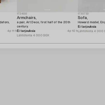
1724555
1730733
Armchairs,
Sofa,
dafors,
a pair, Art Deco, first half of the 20th
Howard model, Eng
century.
Ei tarjouksia
4p 11 h
Ei tarjouksia
4p 10 h
Lähtöhinta
4 000 
Lähtöhinta
4 000 SEK