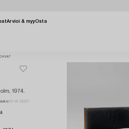
pat
Arvioi & myy
Osta
SOHVAT
olm, 1974.
touko
20:14 CEST
tä