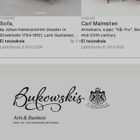
1728083
1730123
Sofa,
Carl Malmsten
by Johan Hammarström (master in
Armchairs, a pair, "Vår Fru", Bo
Stockholm 1794-1812), Late Gustavian,
mid-20th century.
circa 1800.
Ei tarjouksia
5p 5 h
Ei tarjouksia
Lähtöhinta
3 000 SEK
Lähtöhinta
6 000 SEK