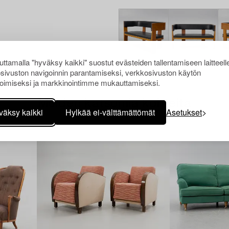
ttamalla "hyväksy kaikki" suostut evästeiden tallentamiseen laitteell
sivuston navigoinnin parantamiseksi, verkkosivuston käytön
oimiseksi ja markkinointimme mukauttamiseksi.
Muiden katsomia kohteita
väksy kaikki
Hylkää ei-välttämättömät
Asetukset