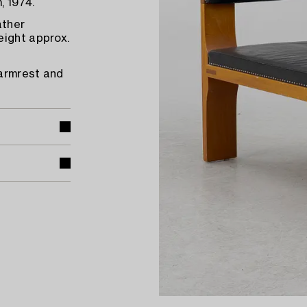
, 1974.
ather
eight approx.
 armrest and