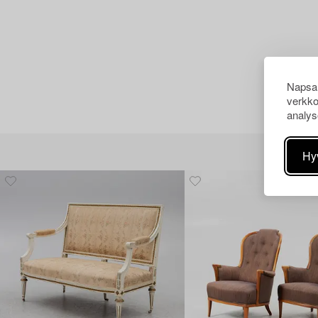
Napsau
verkko
analys
Hy