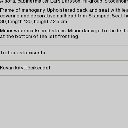
A sofa, cabinetmaker Lars Larsson, HI-group, Stockholm
Frame of mahogany. Upholstered back and seat with le
covering and decorative nailhead trim. Stamped. Seat h
39, length 130, height 72.5 cm.
Minor wear marks and stains. Minor damage to the left
at the bottom of the left front leg.
Tietoa ostamisesta
Kuvan käyttöoikeudet