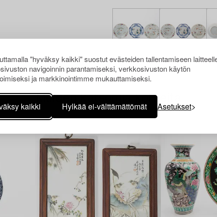
ttamalla "hyväksy kaikki" suostut evästeiden tallentamiseen laitteell
sivuston navigoinnin parantamiseksi, verkkosivuston käytön
oimiseksi ja markkinointimme mukauttamiseksi.
Muiden katsomia kohteita
väksy kaikki
Hylkää ei-välttämättömät
Asetukset