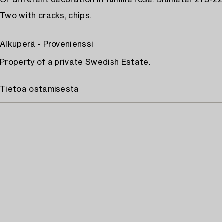
Of different decoration in famille rose. Diameter 21.5-22
Two with cracks, chips.
Alkuperä - Provenienssi
Property of a private Swedish Estate.
Tietoa ostamisesta