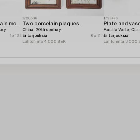
1720506
1729476
A blue and white porcelain moon flask,
Two porcelain plaques,
Plate and vase
ury.
China, 20th century.
Famille Verte, Chin
1p 12 h
Ei tarjouksia
6p 11 h
Ei tarjouksia
Lähtöhinta
4 000 SEK
Lähtöhinta
3 000 