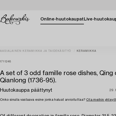
Online-huutokaupat
Live-huutokau
AASIALAINEN KERAMIIKKA JA TAIDEKÄSITYÖ
KERAMIIKKA
1711248
A set of 3 odd famille rose dishes, Qing 
Qianlong (1736-95).
Huutokauppa päättynyt
29. 
Onko sinulla vastaava esine jonka haluat arvioituttaa?
Ota meihin yhteyt