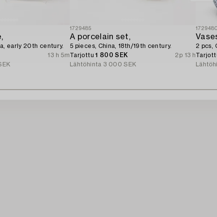
1729485
172948
,
A porcelain set,
Vase
a, early 20th century.
5 pieces, China, 18th/19th century.
2 pcs, 
13 h 5m
Tarjottu
1 800 SEK
2p 13 h
Tarjot
SEK
Lähtöhinta
3 000 SEK
Lähtöh