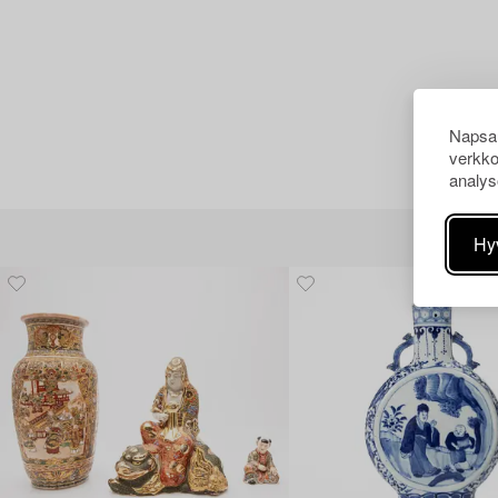
Napsau
verkko
analys
Hy