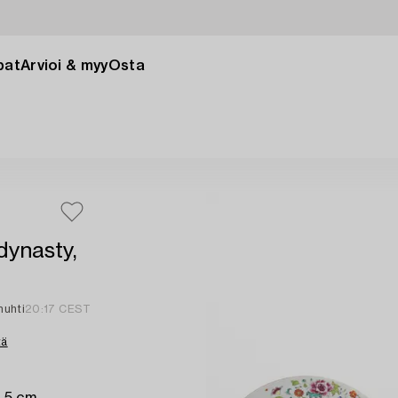
pat
Arvioi & myy
Osta
dynasty,
huhti
20:17 CEST
tä