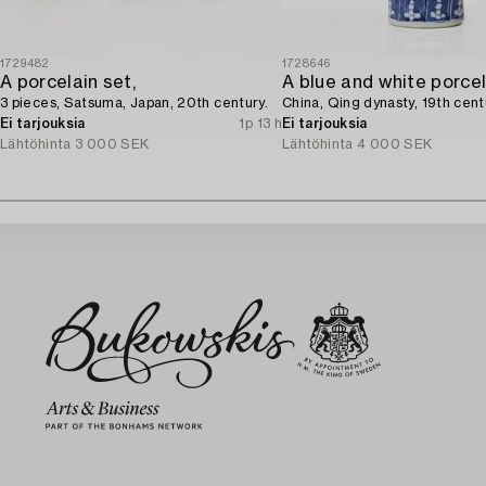
1729482
1728646
A porcelain set,
3 pieces, Satsuma, Japan, 20th century.
China, Qing dynasty, 19th cent
Ei tarjouksia
1p 13 h
Ei tarjouksia
Lähtöhinta
3 000 SEK
Lähtöhinta
4 000 SEK