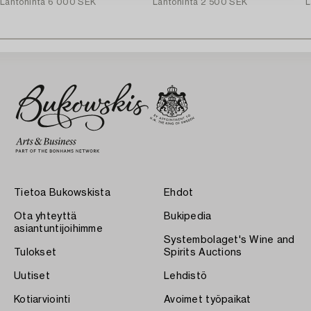
Lähtöhinta
6 000 SEK
Lähtöhinta
2 500 SEK
L
Tietoa Bukowskista
Ehdot
Ota yhteyttä
Bukipedia
asiantuntijoihimme
Systembolaget's Wine and
Tulokset
Spirits Auctions
Uutiset
Lehdistö
Kotiarviointi
Avoimet työpaikat