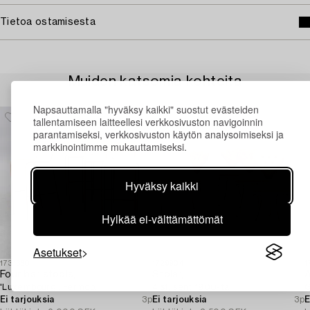
Tietoa ostamisesta
Muiden katsomia kohteita
Napsauttamalla "hyväksy kaikki" suostut evästeiden
tallentamiseen laitteellesi verkkosivuston navigoinnin
parantamiseksi, verkkosivuston käytön analysoimiseksi ja
markkinointimme mukauttamiseksi.
Hyväksy kaikki
Hylkää ei-välttämättömät
Asetukset
1731360
1729904
1
Four bar stools,
Stolar,
A
'Luxembourg', Fermob.
4 st, sent 1900-tal.
G
Ei tarjouksia
3p
Ei tarjouksia
3p
E