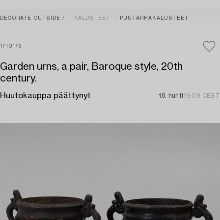
DECORATE OUTSIDE
KALUSTEET
PUUTARHAKALUSTEET
1710179
Garden urns, a pair, Baroque style, 20th
century.
Huutokauppa päättynyt
18. huhti
19:09 CEST