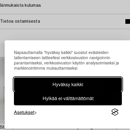
Iänmukaista kulumaa.
Tietoa ostamisesta
Muiden katsomia kohteita
Napsauttamalla "hyväksy kaikki" suostut evästeiden
tallentamiseen laitteellesi verkkosivuston navigoinnin
parantamiseksi, verkkosivuston käytön analysoimiseksi ja
markkinointimme mukauttamiseksi.
Hyväksy kaikki
Hylkää ei-välttämättömät
Asetukset
1729904
1730660
1
Stolar,
A five-piece garden suite,
F