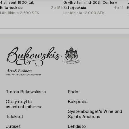
4 st, sent 1900-tal.
Grythyttan, mid-20th Century.
'
Ei tarjouksia
2p 15 h
Ei tarjouksia
4p 14 h
E
Lähtöhinta
2 500 SEK
Lähtöhinta
12 000 SEK
L
Tietoa Bukowskista
Ehdot
Ota yhteyttä
Bukipedia
asiantuntijoihimme
Systembolaget's Wine and
Tulokset
Spirits Auctions
Uutiset
Lehdistö