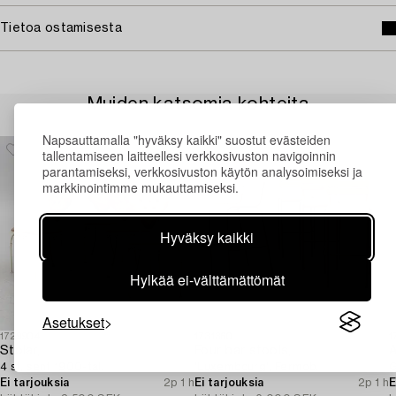
Tietoa ostamisesta
Muiden katsomia kohteita
Napsauttamalla "hyväksy kaikki" suostut evästeiden
tallentamiseen laitteellesi verkkosivuston navigoinnin
parantamiseksi, verkkosivuston käytön analysoimiseksi ja
markkinointimme mukauttamiseksi.
Hyväksy kaikki
Hylkää ei-välttämättömät
Asetukset
1729904
1731360
1
Stolar,
Four bar stools,
A
4 st, sent 1900-tal.
'Luxembourg', Fermob.
G
Ei tarjouksia
2p 1 h
Ei tarjouksia
2p 1 h
E