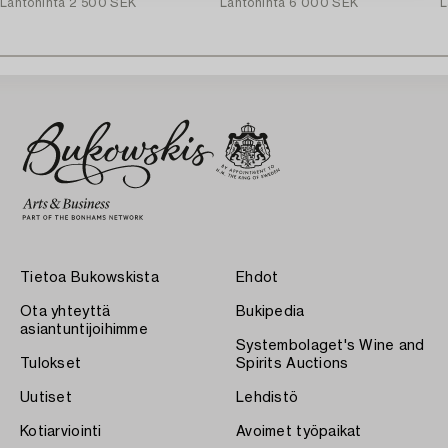
Lähtöhinta
2 500 SEK
Lähtöhinta
6 000 SEK
L
Tietoa Bukowskista
Ehdot
Ota yhteyttä
Bukipedia
asiantuntijoihimme
Systembolaget's Wine and
Tulokset
Spirits Auctions
Uutiset
Lehdistö
Kotiarviointi
Avoimet työpaikat