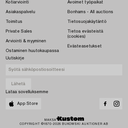
Kotiarviointi
Avoimet työpaikat
Asiakaspalvelu
Bonhams - All auctions
Toimitus
Tietosuojakäytäntö
Private Sales
Tietoa evästeistä
(cookies)
Arviointi & myyminen
Evästeasetukset
Ostaminen huutokaupassa
Uutiskirje
Lataa sovelluksemme
App Store
MAKSA
COPYRIGHT ©1870-2026 BUKOWSKI AUKTIONER AB