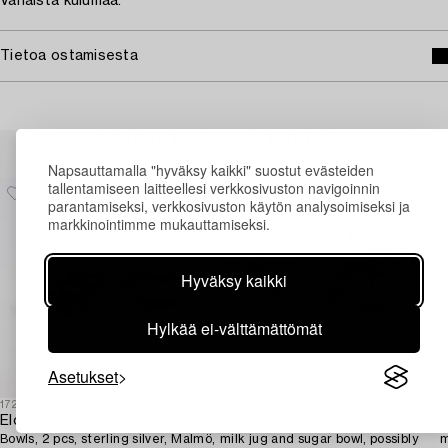
Vähäistä kulumaa.
Tietoa ostamisesta
Muiden katsomia kohteita
Napsauttamalla "hyväksy kaikki" suostut evästeiden
tallentamiseen laitteellesi verkkosivuston navigoinnin
parantamiseksi, verkkosivuston käytön analysoimiseksi ja
markkinointimme mukauttamiseksi.
Hyväksy kaikki
Hylkää ei-välttämättömät
Asetukset
1723174
1731487
1
Elon Arenhill
A sterling silver jug,
K
Bowls, 2 pcs, sterling silver, Malmö,
milk jug and sugar bowl, possibly
m