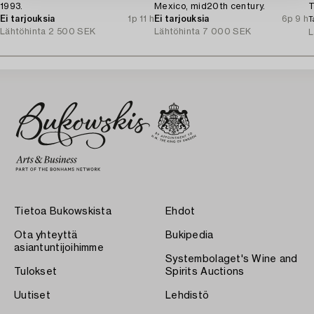
1993.
Mexico, mid20th century.
T
Ei tarjouksia
1p 11 h
Ei tarjouksia
6p 9 h
T
Lähtöhinta
2 500 SEK
Lähtöhinta
7 000 SEK
L
Tietoa Bukowskista
Ehdot
Ota yhteyttä
Bukipedia
asiantuntijoihimme
Systembolaget's Wine and
Tulokset
Spirits Auctions
Uutiset
Lehdistö