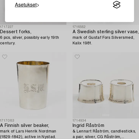
Asetukset
1717227
1716562
Dessert forks,
A Swedish sterling silver vase,
6 pcs, silver, possibly early 19th
mark of Gustaf Fors Silversmed,
century.
Kalix 1981.
1717083
1714934
A Finnish silver beaker,
Ingrid Råström
mark of Lars Henrik Nordman
& Lennart Råström, candlesticks,
(1829-1842), active in Nystad.
a pair, silver, CG Råström,