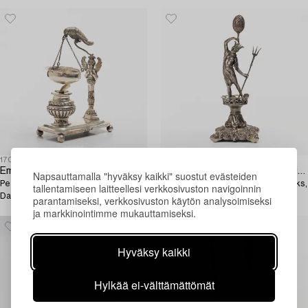
1707907
1707906
Empire
Table decoration/sculpture in silver,
Napsauttamalla "hyväksy kaikki" suostut evästeiden
Perfume burner, silver, Johan
depicting Neptune, fantasy marks,
tallentamiseen laitteellesi verkkosivuston navigoinnin
Daniel Blomsterwall, Gothenburg
circa 1900.
parantamiseksi, verkkosivuston käytön analysoimiseksi
1836.
ja markkinointimme mukauttamiseksi.
Hyväksy kaikki
Hylkää ei-välttämättömät