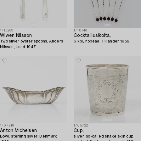
1716263
1718146
Wiwen Nilsson
Cocktaillusikoita,
Two silver oyster spoons, Anders
6 kpl, hopeaa, Tillander 1959.
Nilsson, Lund 1947.
1707916
1705722
Anton Michelsen
Cup,
Bowl, sterling silver, Denmark
silver, so-called snake skin cup,