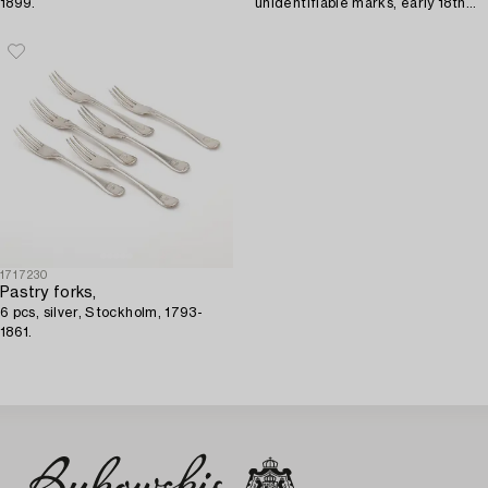
1899.
unidentifiable marks, early 18th
century.
1717230
Pastry forks,
6 pcs, silver, Stockholm, 1793-
1861.