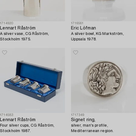
1714920
1716561
Lennart Råström
Eric Löfman
A silver vase, CG Råström,
A silver bowl, KG Markström,
Stockholm 1975.
Uppsala 1978.
1714583
1717349
Lennart Råström
Signet ring,
Four silver cups, CG Råström,
silver, man's profile,
Stockholm 1987.
Mediterranean region.