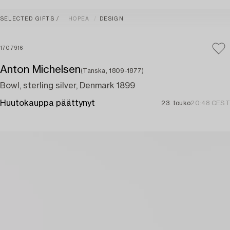
SELECTED GIFTS
HOPEA
DESIGN
1707916
Anton Michelsen
(Tanska, 1809-1877)
Bowl, sterling silver, Denmark 1899
Huutokauppa päättynyt
23. touko
20:48 CEST