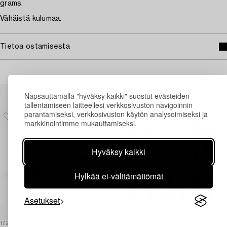
grams.
Vähäistä kulumaa.
Tietoa ostamisesta
Muiden katsomia kohteita
Napsauttamalla "hyväksy kaikki" suostut evästeiden
tallentamiseen laitteellesi verkkosivuston navigoinnin
parantamiseksi, verkkosivuston käytön analysoimiseksi ja
markkinointimme mukauttamiseksi.
Hyväksy kaikki
Hylkää ei-välttämättömät
Asetukset
1723174
1730236
1