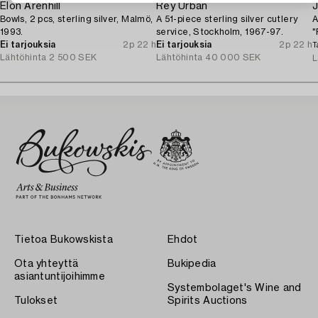
Elon Arenhill
Rey Urban
Bowls, 2 pcs, sterling silver, Malmö,
A 51-piece sterling silver cutlery
A
1993.
service, Stockholm, 1967-97.
"
Ei tarjouksia
2p 22 h
Ei tarjouksia
2p 22 h
S
T
Lähtöhinta
2 500 SEK
Lähtöhinta
40 000 SEK
L
Tietoa Bukowskista
Ehdot
Ota yhteyttä
Bukipedia
asiantuntijoihimme
Systembolaget's Wine and
Tulokset
Spirits Auctions