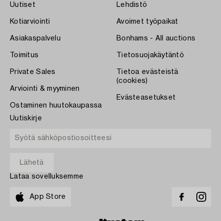
Uutiset
Lehdistö
Kotiarviointi
Avoimet työpaikat
Asiakaspalvelu
Bonhams - All auctions
Toimitus
Tietosuojakäytäntö
Private Sales
Tietoa evästeistä
(cookies)
Arviointi & myyminen
Evästeasetukset
Ostaminen huutokaupassa
Uutiskirje
Lataa sovelluksemme
App Store