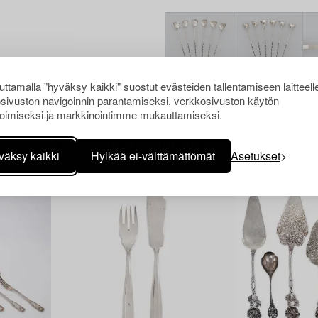
ttamalla "hyväksy kaikki" suostut evästeiden tallentamiseen laitteell
sivuston navigoinnin parantamiseksi, verkkosivuston käytön
oimiseksi ja markkinointimme mukauttamiseksi.
Muiden katsomia kohteita
väksy kaikki
Hylkää ei-välttämättömät
Asetukset