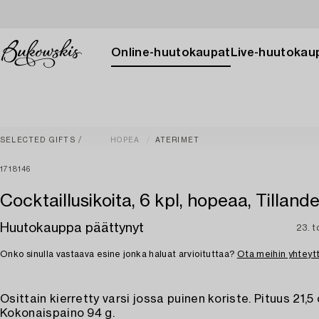
Online-huutokaupat
Live-huutokau
SELECTED GIFTS
HOPEA
ATERIMET
1718146
Cocktaillusikoita, 6 kpl, hopeaa, Tilland
Huutokauppa päättynyt
23. t
Onko sinulla vastaava esine jonka haluat arvioituttaa?
Ota meihin yhteyt
Osittain kierretty varsi jossa puinen koriste. Pituus 21,5
Kokonaispaino 94 g.