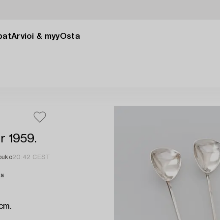
pat
Arvioi & myy
Osta
er 1959.
ouko
20:42 CEST
tä
 cm.