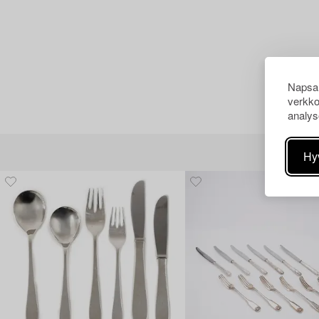
Napsau
verkko
analys
Hy