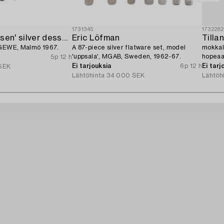
1731345
173228
A 26-piece 'Rosen' silver dessert flatware-service,
Eric Löfman
Tillan
 GEWE, Malmö 1967.
A 87-piece silver flatware set, model
mokkalu
'uppsala', MGAB, Sweden, 1962-67.
hopeaa,
5p 12 h
Ei tarjouksia
6p 12 h
Ei tarj
SEK
Lähtöhinta
34 000 SEK
Lähtöh