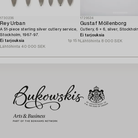
1730236
1729534
Rey Urban
Gustaf Möllenborg
A 51-piece sterling silver cutlery service,
Cutlery, 6 + 6, silver, Stockhol
Stockholm, 1967-97.
Ei tarjouksia
Ei tarjouksia
1p 15 h
Lähtöhinta
8 000 SEK
Lähtöhinta
40 000 SEK