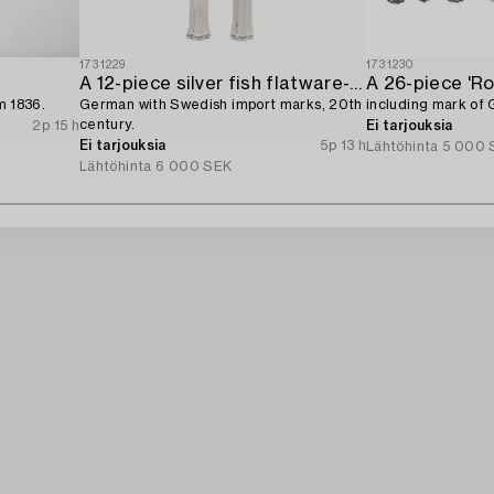
1731229
1731230
A 12-piece silver fish flatware-service,
m 1836.
German with Swedish import marks, 20th
including mark of
century.
2p 15 h
Ei tarjouksia
Ei tarjouksia
5p 13 h
Lähtöhinta
5 000 
Lähtöhinta
6 000 SEK