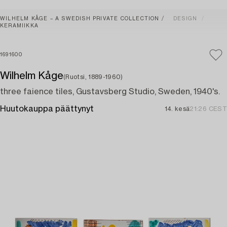
WILHELM KÅGE – A SWEDISH PRIVATE COLLECTION
DESIGN
KERAMIIKKA
1691600
Wilhelm Kåge
(Ruotsi, 1889-1960)
three faience tiles, Gustavsberg Studio, Sweden, 1940's.
Huutokauppa päättynyt
14. kesä
21:26 CEST