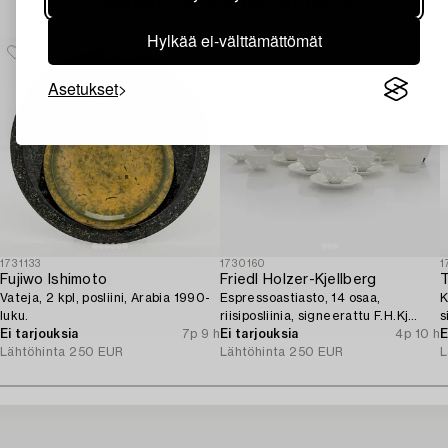
Muiden katsomia kohteita
Hylkää ei-välttämättömät
Asetukset
1731133
1730160
1
Fujiwo Ishimoto
Friedl Holzer-Kjellberg
T
Vateja, 2 kpl, posliini, Arabia 1990-
Espressoastiasto, 14 osaa,
K
luku.
riisiposliinia, signeerattu F.H.Kj
s
Ei tarjouksia
7p 9 h
Arabia Finland.
Ei tarjouksia
4p 10 h
E
Lähtöhinta
250 EUR
Lähtöhinta
250 EUR
L