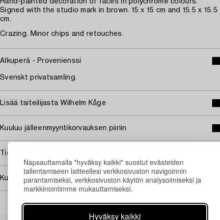
Hand-painted decoration of faces in polychrome colours.
Signed with the studio mark in brown. 15 x 15 cm and 15.5 x 15.5
cm.
Crazing. Minor chips and retouches.
Alkuperä - Provenienssi
Svenskt privatsamling.
Lisää taiteilijasta Wilhelm Kåge
Kuuluu jälleenmyyntikorvauksen piiriin
Tietoa ostamisesta
Napsauttamalla "hyväksy kaikki" suostut evästeiden
tallentamiseen laitteellesi verkkosivuston navigoinnin
Kuvan käyttöoikeudet
parantamiseksi, verkkosivuston käytön analysoimiseksi ja
markkinointimme mukauttamiseksi.
Hyväksy kaikki