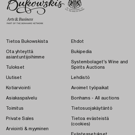
Tietoa Bukowskista
Ehdot
Ota yhteyttä
Bukipedia
asiantuntijoihimme
Systembolaget's Wine and
Tulokset
Spirits Auctions
Uutiset
Lehdistö
Kotiarviointi
Avoimet työpaikat
Asiakaspalvelu
Bonhams - All auctions
Toimitus
Tietosuojakäytäntö
Private Sales
Tietoa evästeistä
(cookies)
Arviointi & myyminen
Evästeasetukset