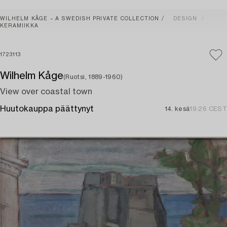
WILHELM KÅGE – A SWEDISH PRIVATE COLLECTION
DESIGN
KERAMIIKKA
1723113
Wilhelm Kåge
(Ruotsi, 1889-1960)
View over coastal town
Huutokauppa päättynyt
14. kesä
19:26 CEST