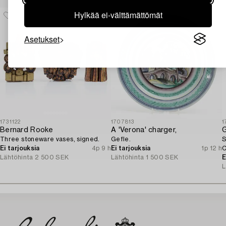
Hylkää ei-välttämättömät
Asetukset
1731122
1707813
1
Bernard Rooke
A 'Verona' charger,
G
Three stoneware vases, signed.
Gefle.
S
Ei tarjouksia
4p 9 h
Ei tarjouksia
1p 12 h
C
Lähtöhinta
2 500 SEK
Lähtöhinta
1 500 SEK
E
L