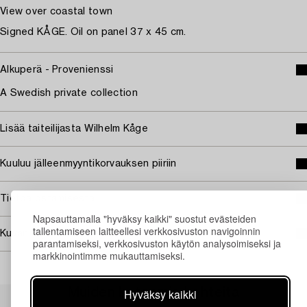
View over coastal town
Signed KÅGE. Oil on panel 37 x 45 cm.
Alkuperä - Provenienssi
A Swedish private collection
Lisää taiteilijasta Wilhelm Kåge
Kuuluu jälleenmyyntikorvauksen piiriin
Tietoa ostamisesta
Napsauttamalla "hyväksy kaikki" suostut evästeiden
tallentamiseen laitteellesi verkkosivuston navigoinnin
Kuvan käyttöoikeudet
parantamiseksi, verkkosivuston käytön analysoimiseksi ja
markkinointimme mukauttamiseksi.
Muiden katsomia kohteita
Hyväksy kaikki