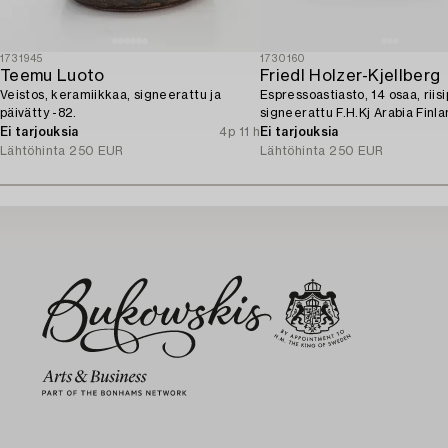
1731945
1730160
Teemu Luoto
Friedl Holzer-Kjellberg
Veistos, keramiikkaa, signeerattu ja
Espressoastiasto, 14 osaa, riisip
päivätty -82.
signeerattu F.H.Kj Arabia Finla
Ei tarjouksia
4p 11 h
Ei tarjouksia
Lähtöhinta
250 EUR
Lähtöhinta
250 EUR