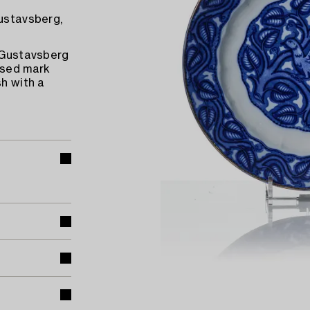
Gustavsberg,
d Gustavsberg
ssed mark
sh with a