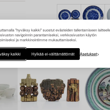
ttamalla "hyväksy kaikki" suostut evästeiden tallentamiseen laitteell
sivuston navigoinnin parantamiseksi, verkkosivuston käytön
oimiseksi ja markkinointimme mukauttamiseksi.
Muiden katsomia kohteita
väksy kaikki
Hylkää ei-välttämättömät
Asetukset