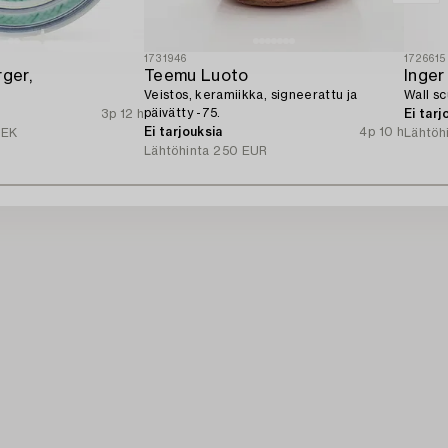
1731946
1726615
rger,
Teemu Luoto
Inge
Veistos, keramiikka, signeerattu ja
Wall sc
päivätty -75.
3p 12 h
Ei tarj
Ei tarjouksia
4p 10 h
SEK
Lähtöh
Lähtöhinta
250 EUR