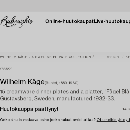
Online-huutokaupat
Live-huutokau
WILHELM KÅGE – A SWEDISH PRIVATE COLLECTION
DESIGN
KE
1723222
Wilhelm Kåge
(Ruotsi, 1889-1960)
15 creamware dinner plates and a platter, "Fågel Blå
Gustavsberg, Sweden, manufactured 1932-33.
Huutokauppa päättynyt
14. 
Onko sinulla vastaava esine jonka haluat arvioituttaa?
Ota meihin yhteyt