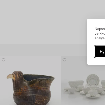
Napsau
verkko
analys
Hy