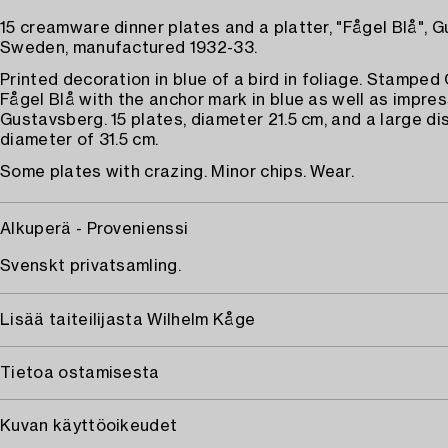
15 creamware dinner plates and a platter, "Fågel Blå", 
Sweden, manufactured 1932-33.
Printed decoration in blue of a bird in foliage. Stampe
Fågel Blå with the anchor mark in blue as well as impre
Gustavsberg. 15 plates, diameter 21.5 cm, and a large di
diameter of 31.5 cm.
Some plates with crazing. Minor chips. Wear.
Alkuperä - Provenienssi
Svenskt privatsamling.
Lisää taiteilijasta Wilhelm Kåge
Tietoa ostamisesta
Kuvan käyttöoikeudet