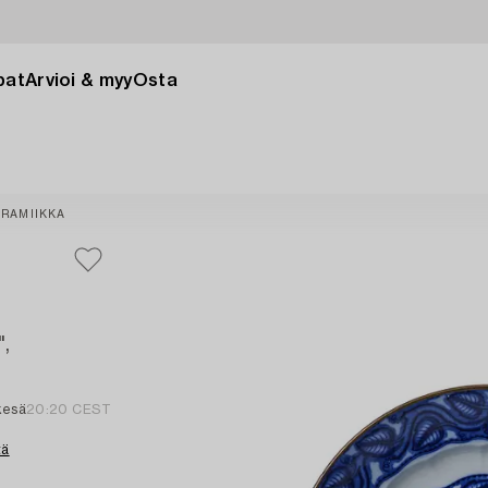
pat
Arvioi & myy
Osta
RAMIIKKA
",
kesä
20:20 CEST
tä