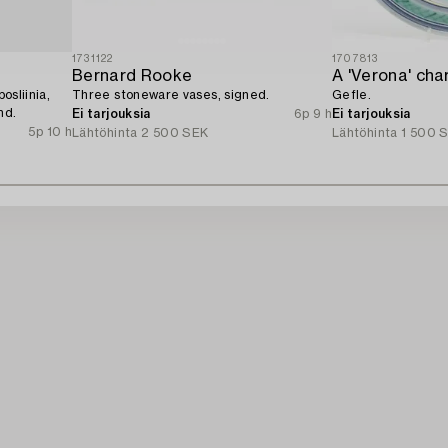
1731122
1707813
Bernard Rooke
A 'Verona' cha
osliinia,
Three stoneware vases, signed.
Gefle.
nd.
Ei tarjouksia
6p 9 h
Ei tarjouksia
5p 10 h
Lähtöhinta
2 500 SEK
Lähtöhinta
1 500 