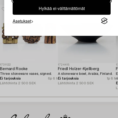
Hylkää ei-välttämättömät
Asetukset
1731122
1724415
1
Bernard Rooke
Friedl Holzer-Kjellberg
F
Three stoneware vases, signed.
A stoneware bowl, Arabia, Finland.
E
Ei tarjouksia
6p 6 h
Ei tarjouksia
1p 6 h
r
Lähtöhinta
2 500 SEK
Lähtöhinta
2 500 SEK
A
E
L