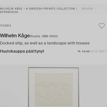
WILHELM KÅGE – A SWEDISH PRIVATE COLLECTION
DESIGN
KERAMIIKKA
1723304
Wilhelm Kåge
(Ruotsi, 1889-1960)
Docked ship, as well as a landscape with houses
Huutokauppa päättynyt
14. kesä
20:12 CEST