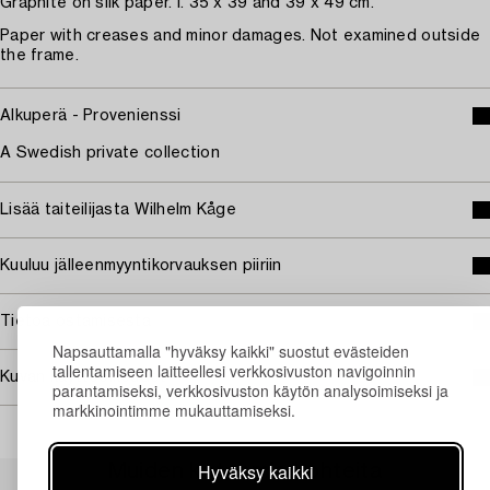
Graphite on silk paper. I. 35 x 39 and 39 x 49 cm.
Paper with creases and minor damages. Not examined outside
the frame.
Alkuperä - Provenienssi
A Swedish private collection
Lisää taiteilijasta Wilhelm Kåge
Kuuluu jälleenmyyntikorvauksen piiriin
Tietoa ostamisesta
Napsauttamalla "hyväksy kaikki" suostut evästeiden
tallentamiseen laitteellesi verkkosivuston navigoinnin
Kuvan käyttöoikeudet
parantamiseksi, verkkosivuston käytön analysoimiseksi ja
markkinointimme mukauttamiseksi.
Hyväksy kaikki
Muiden katsomia kohteita