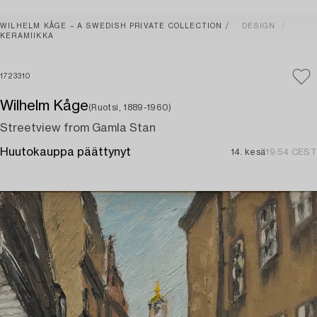
WILHELM KÅGE – A SWEDISH PRIVATE COLLECTION
DESIGN
KERAMIIKKA
1723310
Wilhelm Kåge
(Ruotsi, 1889-1960)
Streetview from Gamla Stan
Huutokauppa päättynyt
14. kesä
19:54 CEST