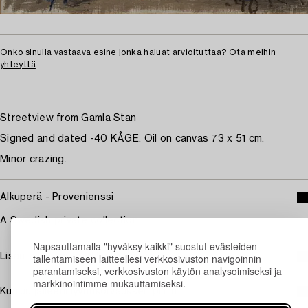
Onko sinulla vastaava esine jonka haluat arvioituttaa?
Ota meihin
yhteyttä
Streetview from Gamla Stan
Signed and dated -40 KÅGE. Oil on canvas 73 x 51 cm.
Minor crazing.
Alkuperä - Provenienssi
A Swedish private collection
Napsauttamalla "hyväksy kaikki" suostut evästeiden
Lisää taiteilijasta Wilhelm Kåge
tallentamiseen laitteellesi verkkosivuston navigoinnin
parantamiseksi, verkkosivuston käytön analysoimiseksi ja
markkinointimme mukauttamiseksi.
Kuuluu jälleenmyyntikorvauksen piiriin