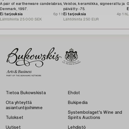
A pair of earthenware candelabras,
Veistos, keramiikka, signeerattu ja
G
Denmark, 1997.
päivätty -75.
E
Ei tarjouksia
6p 1 h
Ei tarjouksia
4p 1 h
L
Lähtöhinta
25 000 SEK
Lähtöhinta
250 EUR
Tietoa Bukowskista
Ehdot
Ota yhteyttä
Bukipedia
asiantuntijoihimme
Systembolaget's Wine and
Tulokset
Spirits Auctions
Uutiset
Lehdistö