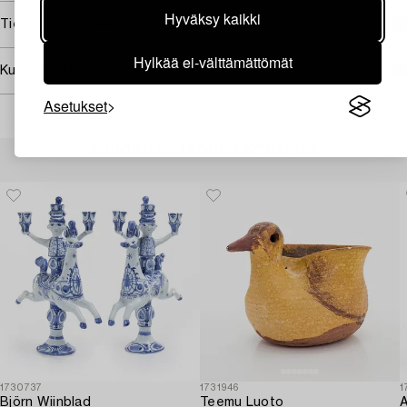
Hyväksy kaikki
Tietoa ostamisesta
Hylkää ei-välttämättömät
Kuvan käyttöoikeudet
Asetukset
Muiden katsomia kohteita
1730737
1731946
1
Björn Wiinblad
Teemu Luoto
A