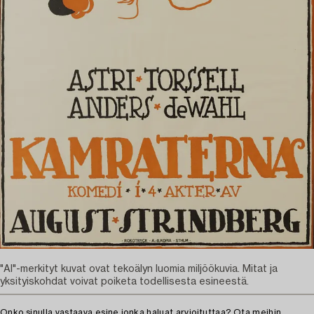
"AI"-merkityt kuvat ovat tekoälyn luomia miljöökuvia. Mitat ja
yksityiskohdat voivat poiketa todellisesta esineestä.
Onko sinulla vastaava esine jonka haluat arvioituttaa?
Ota meihin