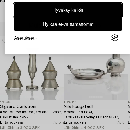
Kuvan käyttöoikeudet
Hyväksy kaikki
Hylkää ei-välttämättömät
Muiden katsomia kohteita
Asetukset
1725365
1725418
1
Sigvard Carlström,
Nils Fougstedt
N
a set of two lidded jars and a vase,
A vase and bowl,
A
Eskilstuna, 1927.
Fabriksaktiebolaget Kronsilver,
H
Ei tarjouksia
7p 5 h
1930s.
Ei tarjouksia
7p 3 h
S
E
Lähtöhinta
3 000 SEK
Lähtöhinta
4 000 SEK
L