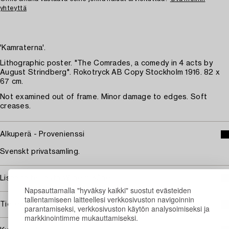
yhteyttä
'Kamraterna'.
Lithographic poster. "The Comrades, a comedy in 4 acts by
August Strindberg". Rokotryck AB Copy Stockholm 1916. 82 x
67 cm.
Not examined out of frame. Minor damage to edges. Soft
creases.
Alkuperä - Provenienssi
Svenskt privatsamling.
Lisää taiteilijasta Wilhelm Kåge
Napsauttamalla "hyväksy kaikki" suostut evästeiden
tallentamiseen laitteellesi verkkosivuston navigoinnin
Tietoa ostamisesta
parantamiseksi, verkkosivuston käytön analysoimiseksi ja
markkinointimme mukauttamiseksi.