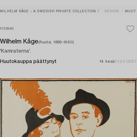
WILHELM KÅGE – A SWEDISH PRIVATE COLLECTION
DESIGN
MUUT
1723540
Wilhelm Kåge
(Ruotsi, 1889-1960)
'Kamraterna'.
Huutokauppa päättynyt
14. kesä
21:24 CEST