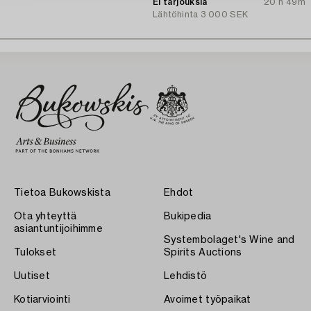
Ei tarjouksia
20 h 49m
Lähtöhinta
3 000 SEK
Tietoa Bukowskista
Ehdot
Ota yhteyttä
Bukipedia
asiantuntijoihimme
Systembolaget's Wine and
Tulokset
Spirits Auctions
Uutiset
Lehdistö
Kotiarviointi
Avoimet työpaikat