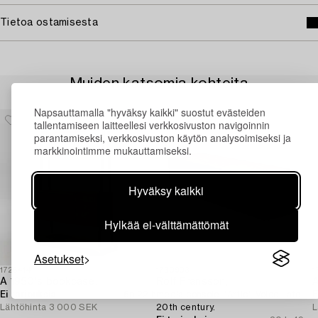
Tietoa ostamisesta
Muiden katsomia kohteita
Napsauttamalla "hyväksy kaikki" suostut evästeiden
tallentamiseen laitteellesi verkkosivuston navigoinnin
parantamiseksi, verkkosivuston käytön analysoimiseksi ja
markkinointimme mukauttamiseksi.
Hyväksy kaikki
Hylkää ei-välttämättömät
Asetukset
1726414
1730903
1
A 1950's bookcase.
Rolf Fransson,
A
Ei tarjouksia
5p 22 h
media console, 'Artic', Voice, late
E
Lähtöhinta
3 000 SEK
20th century.
L