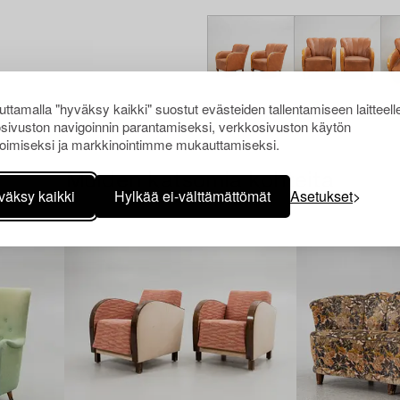
ttamalla "hyväksy kaikki" suostut evästeiden tallentamiseen laitteell
sivuston navigoinnin parantamiseksi, verkkosivuston käytön
oimiseksi ja markkinointimme mukauttamiseksi.
Muiden katsomia kohteita
väksy kaikki
Hylkää ei-välttämättömät
Asetukset