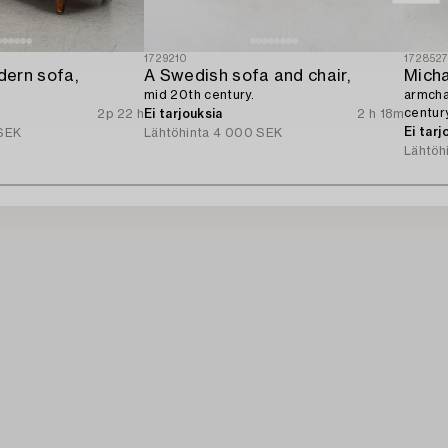
1729210
172852
ern sofa,
A Swedish sofa and chair,
Micha
mid 20th century.
armchai
century
2p 22 h
Ei tarjouksia
2 h 18m
Ei tarj
SEK
Lähtöhinta
4 000 SEK
Lähtöh