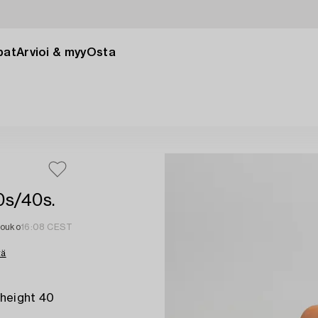
pat
Arvioi & myy
Osta
0s/40s.
touko
16:08 CEST
tä
 height 40