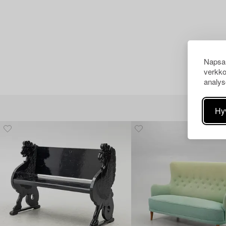
Napsau
verkko
analys
Hy