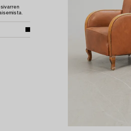
äsivarren
Haisemista.