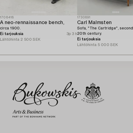
1708418
1730891
A neo-rennaissance bench,
Carl Malmsten
circa 1900.
Sofa, "The Cartridge", second 
20th century.
Ei tarjouksia
3p 3 h
Ei tarjouksia
Lähtöhinta
2 500 SEK
Lähtöhinta
5 000 SEK