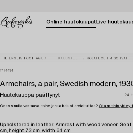
Online-huutokaupat
Live-huutokau
THE ENGLISH COTTAGE
KALUSTEET
NOJATUOLIT & SOHVAT
1714494
Armchairs, a pair, Swedish modern, 193
Huutokauppa päättynyt
24. 
Onko sinulla vastaava esine jonka haluat arvioituttaa?
Ota meihin yhteyt
Upholstered in leather. Armrest with wood veneer. Seat
cm, height 73 cm, width 64 cm.