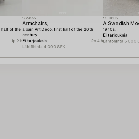
1724555
1730805
Armchairs,
A Swedish Mod
half of the
a pair, Art Deco, first half of the 20th
1940s.
century.
Ei tarjouksia
1p 2 h
Ei tarjouksia
2p 4 h
Lähtöhinta
5 000 
Lähtöhinta
4 000 SEK