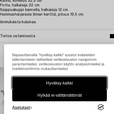
Kannu, korkeus 32,5 cm
Potta, halkaisija 22 cm
Saippuakuppi kannella, halkaisija 12 cm
Hammasharjarasia (ilman kantta), pituus 19,5 cm.
Iänmukaista kulumaa.
Tietoa ostamisesta
Napsauttamalla "hyväksy kaikki" suostut evästeiden
Muiden katsomia kohteita
tallentamiseen laitteellesi verkkosivuston navigoinnin
parantamiseksi, verkkosivuston käytön analysoimiseksi ja
markkinointimme mukauttamiseksi.
Hyväksy kaikki
Hylkää ei-välttämättömät
Asetukset