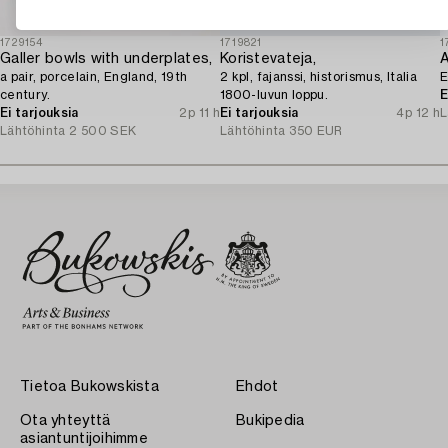
1729154
1719821
1
Galler bowls with underplates,
Koristevateja,
a pair, porcelain, England, 19th
2 kpl, fajanssi, historismus, Italia
E
century.
1800-luvun loppu.
E
Ei tarjouksia
2p 11 h
Ei tarjouksia
4p 12 h
L
Lähtöhinta
2 500 SEK
Lähtöhinta
350 EUR
Tietoa Bukowskista
Ehdot
Ota yhteyttä
Bukipedia
asiantuntijoihimme