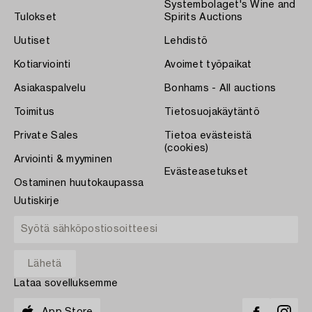
Systembolaget's Wine and
Tulokset
Spirits Auctions
Uutiset
Lehdistö
Kotiarviointi
Avoimet työpaikat
Asiakaspalvelu
Bonhams - All auctions
Toimitus
Tietosuojakäytäntö
Private Sales
Tietoa evästeistä
(cookies)
Arviointi & myyminen
Evästeasetukset
Ostaminen huutokaupassa
Uutiskirje
Lataa sovelluksemme