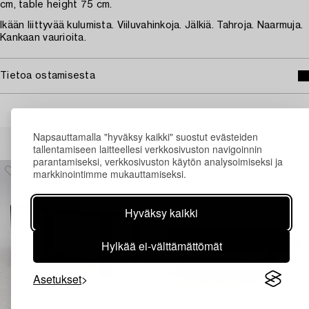
cm, table height 75 cm.
Ikään liittyvää kulumista. Viiluvahinkoja. Jälkiä. Tahroja. Naarmuja.
Kankaan vaurioita.
Tietoa ostamisesta
Muiden katsomia kohteita
Napsauttamalla "hyväksy kaikki" suostut evästeiden
tallentamiseen laitteellesi verkkosivuston navigoinnin
parantamiseksi, verkkosivuston käytön analysoimiseksi ja
markkinointimme mukauttamiseksi.
Hyväksy kaikki
Hylkää ei-välttämättömät
Asetukset