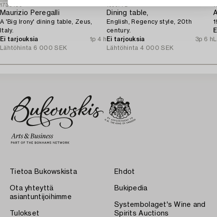
1730109
1699772
1
Maurizio Peregalli
Dining table,
A
A 'Big Irony' dining table, Zeus,
English, Regency style, 20th
1
Italy.
century.
E
Ei tarjouksia
1p 4 h
Ei tarjouksia
3p 6 h
L
Lähtöhinta
6 000 SEK
Lähtöhinta
4 000 SEK
Tietoa Bukowskista
Ehdot
Ota yhteyttä
Bukipedia
asiantuntijoihimme
Systembolaget's Wine and
Tulokset
Spirits Auctions