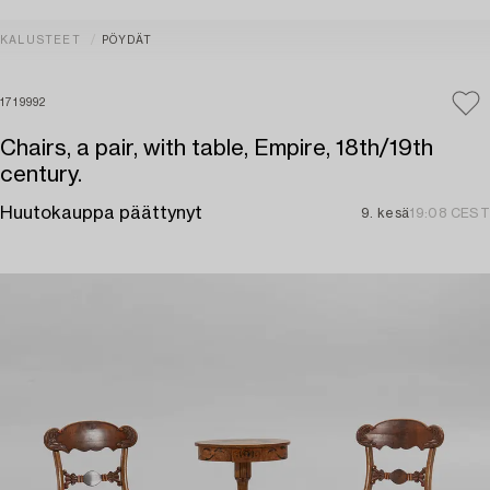
KALUSTEET
PÖYDÄT
1719992
Chairs, a pair, with table, Empire, 18th/19th
century.
Huutokauppa päättynyt
9. kesä
19:08 CEST