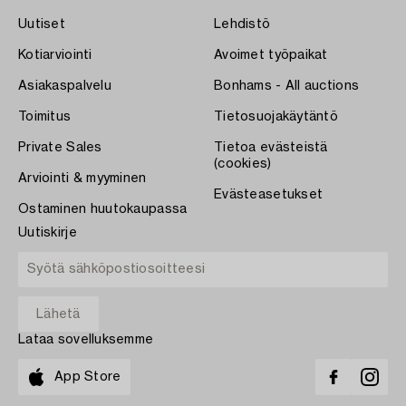
Uutiset
Lehdistö
Kotiarviointi
Avoimet työpaikat
Asiakaspalvelu
Bonhams - All auctions
Toimitus
Tietosuojakäytäntö
Private Sales
Tietoa evästeistä
(cookies)
Arviointi & myyminen
Evästeasetukset
Ostaminen huutokaupassa
Uutiskirje
Lataa sovelluksemme
App Store