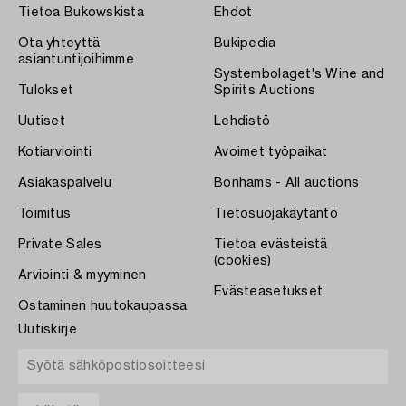
Tietoa Bukowskista
Ehdot
Ota yhteyttä
Bukipedia
asiantuntijoihimme
Systembolaget's Wine and
Tulokset
Spirits Auctions
Uutiset
Lehdistö
Kotiarviointi
Avoimet työpaikat
Asiakaspalvelu
Bonhams - All auctions
Toimitus
Tietosuojakäytäntö
Private Sales
Tietoa evästeistä
(cookies)
Arviointi & myyminen
Evästeasetukset
Ostaminen huutokaupassa
Uutiskirje