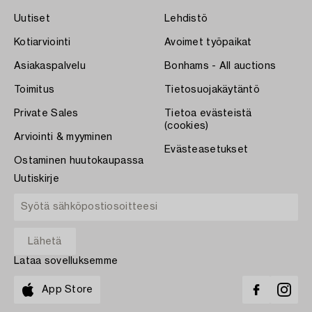
Uutiset
Lehdistö
Kotiarviointi
Avoimet työpaikat
Asiakaspalvelu
Bonhams - All auctions
Toimitus
Tietosuojakäytäntö
Private Sales
Tietoa evästeistä
(cookies)
Arviointi & myyminen
Evästeasetukset
Ostaminen huutokaupassa
Uutiskirje
Lataa sovelluksemme
App Store