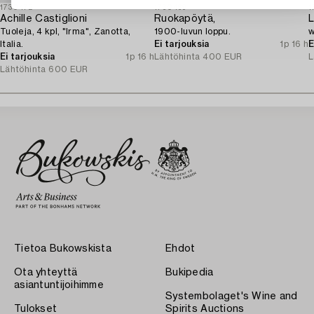
1730472
1730469
1
Achille Castiglioni
Ruokapöytä,
L
Tuoleja, 4 kpl, "Irma", Zanotta,
1900-luvun loppu.
w
Italia.
Ei tarjouksia
1p 16 h
E
Ei tarjouksia
1p 16 h
Lähtöhinta
400 EUR
L
Lähtöhinta
600 EUR
Tietoa Bukowskista
Ehdot
Ota yhteyttä
Bukipedia
asiantuntijoihimme
Systembolaget's Wine and
Tulokset
Spirits Auctions