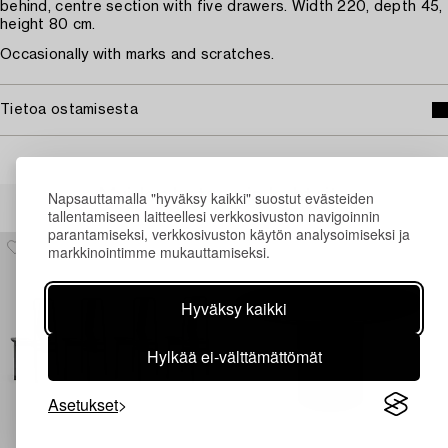
behind, centre section with five drawers. Width 220, depth 45,
height 80 cm.
Occasionally with marks and scratches.
Tietoa ostamisesta
Muiden katsomia kohteita
Napsauttamalla "hyväksy kaikki" suostut evästeiden
tallentamiseen laitteellesi verkkosivuston navigoinnin
parantamiseksi, verkkosivuston käytön analysoimiseksi ja
markkinointimme mukauttamiseksi.
Hyväksy kaikki
Hylkää ei-välttämättömät
Asetukset