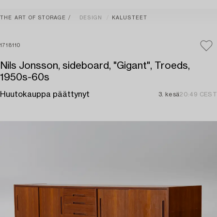
THE ART OF STORAGE
DESIGN
KALUSTEET
1718110
Nils Jonsson, sideboard, "Gigant", Troeds,
1950s-60s
Huutokauppa päättynyt
3. kesä
20:49 CEST